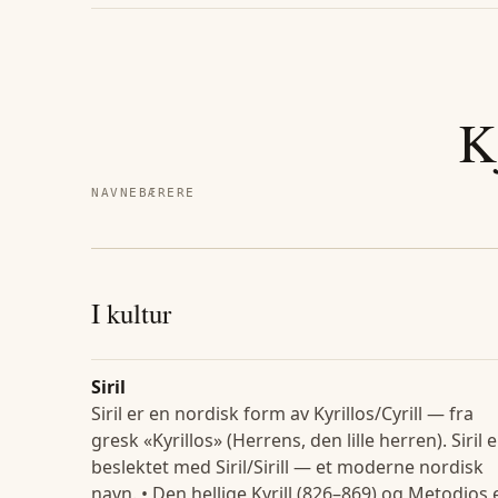
K
NAVNEBÆRERE
I kultur
Siril
Siril er en nordisk form av Kyrillos/Cyrill — fra
gresk «Kyrillos» (Herrens, den lille herren). Siril e
beslektet med Siril/Sirill — et moderne nordisk
navn. • Den hellige Kyrill (826–869) og Metodios 