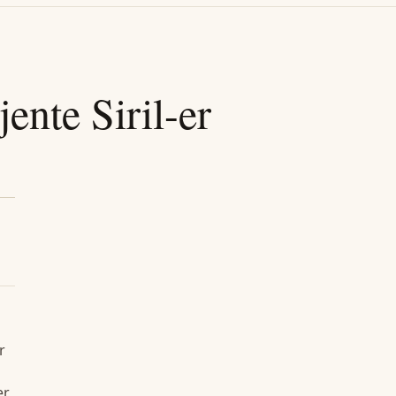
jente
Siril
-er
r
er