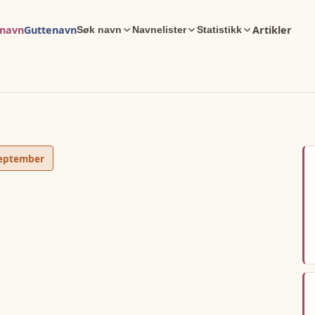
enavn
Guttenavn
Artikler
Søk navn
Navnelister
Statistikk
september