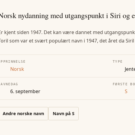
Norsk nydanning med utgangspunkt i Siri og e
Er kjent siden 1947. Det kan være dannet med utgangspunkt i 
Toril som var et svært populært navn i 1947, det året da Siril
OPPRINNELSE
TYPE
Norsk
Jent
NAVNEDAG
FØRSTE B
6. september
S
Andre
norske
navn
Navn på
S