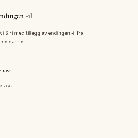
ndingen -il.
Siri med tillegg av endingen -il fra
 ble dannet.
enavn
OKSTAV