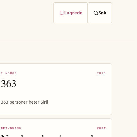
Lagrede
Søk
I NORGE
2025
363
363 personer heter Siril
BETYDNING
KORT