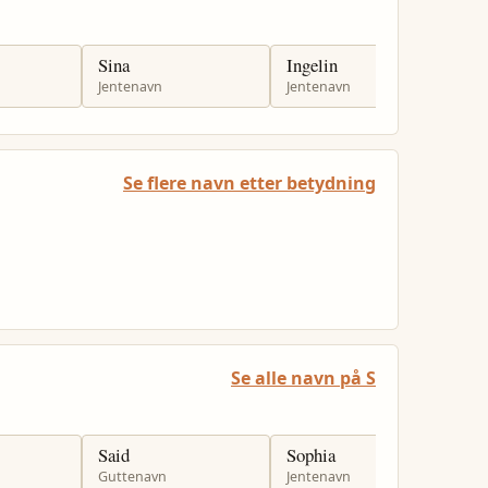
Sina
Ingelin
K
Jentenavn
Jentenavn
J
Se flere navn etter betydning
Se alle navn på S
Said
Sophia
S
Guttenavn
Jentenavn
J