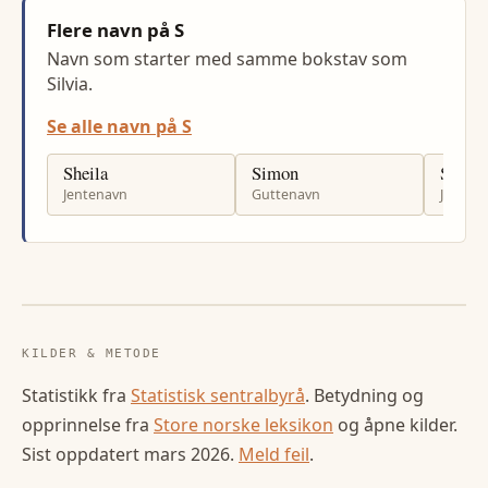
Flere navn på S
Navn som starter med samme bokstav som
Silvia.
Se alle navn på S
Sheila
Simon
Siri
Jentenavn
Guttenavn
Jenten
KILDER & METODE
Statistikk fra
Statistisk sentralbyrå
. Betydning og
opprinnelse fra
Store norske leksikon
og åpne kilder.
Sist oppdatert
mars 2026
.
Meld feil
.