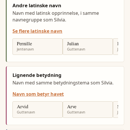
Andre latinske navn
Navn med latinsk opprinnelse, i samme
navnegruppe som Silvia.
Se flere latinske navn
Pernille
Julian
Beate
Jentenavn
Guttenavn
Jenten
Lignende betydning
Navn med samme betydningstema som Silvia.
Navn som betyr havet
Arvid
Arve
Sylvi
Guttenavn
Guttenavn
Jenten