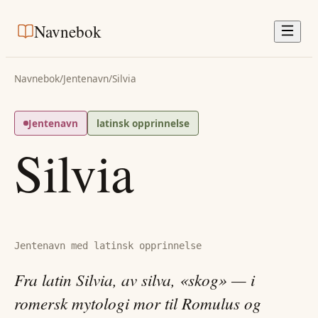
Navnebok
Navnebok
/
Jentenavn
/
Silvia
Jentenavn
latinsk opprinnelse
Silvia
Jentenavn med latinsk opprinnelse
Fra latin Silvia, av silva, «skog» — i
romersk mytologi mor til Romulus og