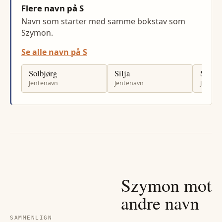
Flere navn på S
Navn som starter med samme bokstav som
Szymon.
Se alle navn på S
Solbjørg
Silja
Sina
Jentenavn
Jentenavn
Jenten
Szymon
mot
andre navn
SAMMENLIGN