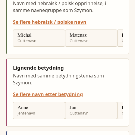
Navn med hebraisk / polsk opprinnelse, i
samme navnegruppe som Szymon.
Se flere hebraisk / polske navn
Michal
Mateusz
Rafal
Guttenavn
Guttenavn
Gutten
Lignende betydning
Navn med samme betydningstema som
Szymon.
Se flere navn etter betydning
Anne
Jan
Per
Jentenavn
Guttenavn
Gutten