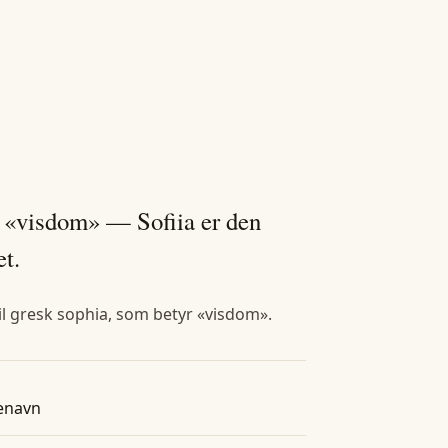
, «visdom» — Sofiia er den
t.
til gresk sophia, som betyr «visdom».
enavn