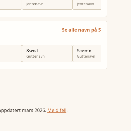
Jentenavn
Jentenavn
G
Se alle navn på S
Svend
Severin
S
Guttenavn
Guttenavn
G
 oppdatert
mars 2026
.
Meld feil
.