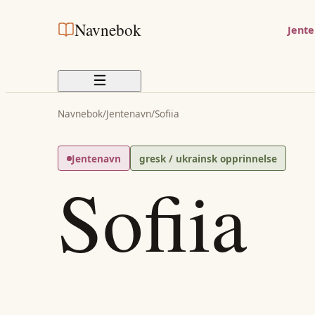
Navnebok
Jent
Navnebok
/
Jentenavn
/
Sofiia
Jentenavn
gresk / ukrainsk opprinnelse
Sofiia