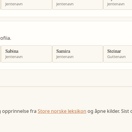
Jentenavn
Jentenavn
Jentenavn
fiia.
Sabina
Samira
Steinar
Jentenavn
Jentenavn
Guttenavn
g opprinnelse fra
Store norske leksikon
og åpne kilder. Sist