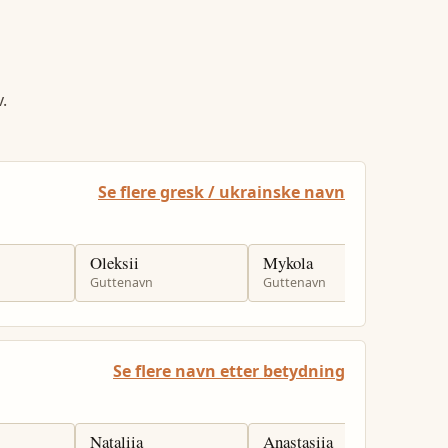
.
Se flere gresk / ukrainske navn
Oleksii
Mykola
Y
Guttenavn
Guttenavn
G
Se flere navn etter betydning
Nataliia
Anastasiia
D