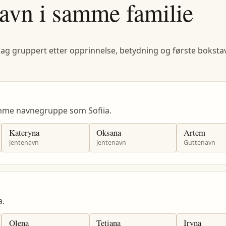
avn i samme familie
lag gruppert etter opprinnelse, betydning og første bokstav
amme navnegruppe som Sofiia.
Kateryna
Oksana
Artem
Jentenavn
Jentenavn
Guttenavn
a.
Olena
Tetiana
Iryna