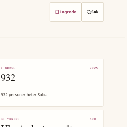
Lagrede
Søk
I NORGE
2025
932
932 personer heter Sofiia
BETYDNING
KORT