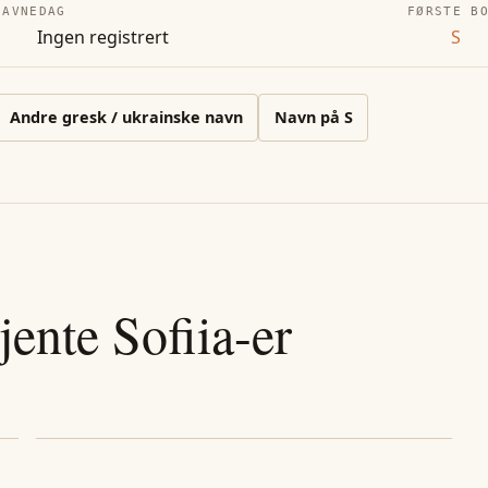
NAVNEDAG
FØRSTE B
Ingen registrert
S
Andre
gresk / ukrainske
navn
Navn på
S
jente
Sofiia
-er