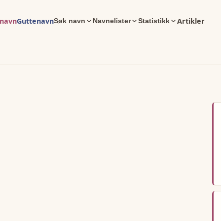
enavn
Guttenavn
Artikler
Søk navn
Navnelister
Statistikk