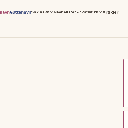
enavn
Guttenavn
Artikler
Søk navn
Navnelister
Statistikk