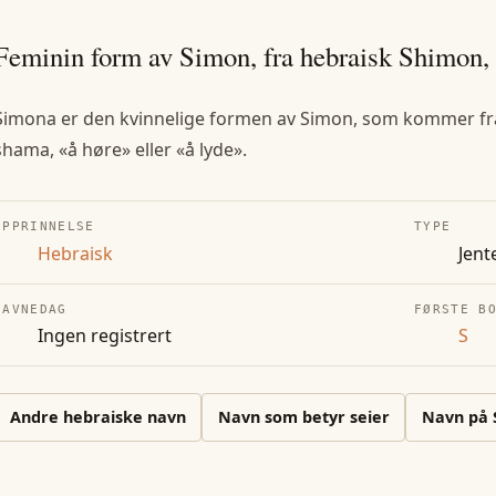
Feminin form av Simon, fra hebraisk Shimon, «
Simona er den kvinnelige formen av Simon, som kommer fra
shama, «å høre» eller «å lyde».
OPPRINNELSE
TYPE
Hebraisk
Jent
NAVNEDAG
FØRSTE B
Ingen registrert
S
Andre
hebraiske
navn
Navn som betyr seier
Navn på