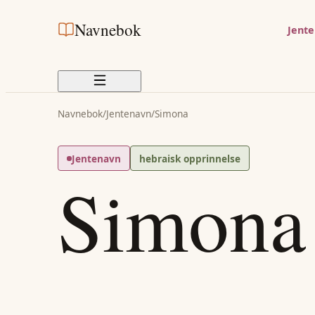
Navnebok
Jent
Navnebok
/
Jentenavn
/
Simona
Jentenavn
hebraisk opprinnelse
Simona