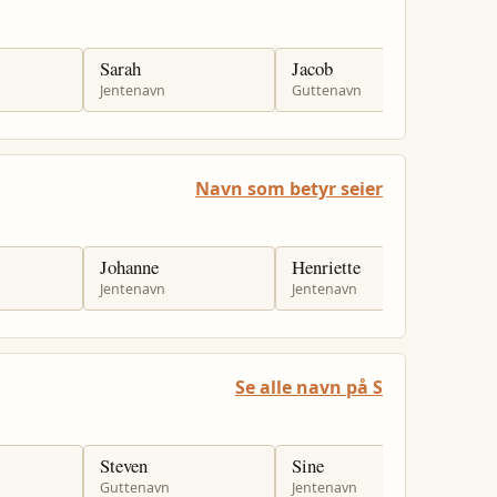
Sarah
Jacob
G
Jentenavn
Guttenavn
G
Navn som betyr seier
Johanne
Henriette
J
Jentenavn
Jentenavn
J
Se alle navn på S
Steven
Sine
S
Guttenavn
Jentenavn
J