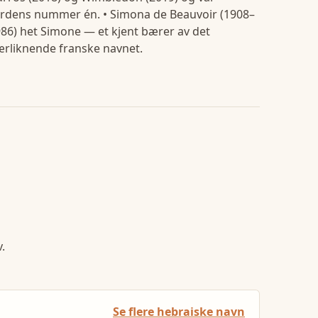
rdens nummer én. • Simona de Beauvoir (1908–
86) het Simone — et kjent bærer av det
rliknende franske navnet.
.
Se flere hebraiske navn