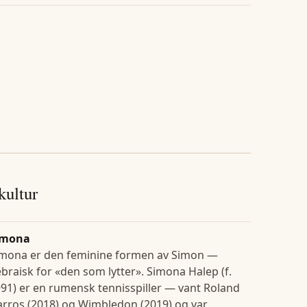
 kultur
imona
imona er den feminine formen av Simon —
braisk for «den som lytter». Simona Halep (f.
91) er en rumensk tennisspiller — vant Roland
rros (2018) og Wimbledon (2019) og var