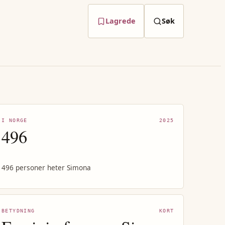
Lagrede
Søk
I NORGE
2025
496
496 personer heter Simona
BETYDNING
KORT