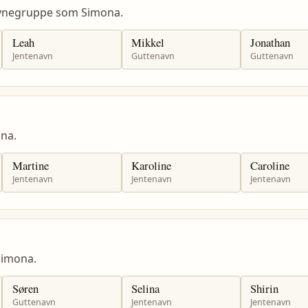
avnegruppe som Simona.
Leah
Mikkel
Jonathan
Jentenavn
Guttenavn
Guttenavn
na.
Martine
Karoline
Caroline
Jentenavn
Jentenavn
Jentenavn
Simona.
Søren
Selina
Shirin
Guttenavn
Jentenavn
Jentenavn