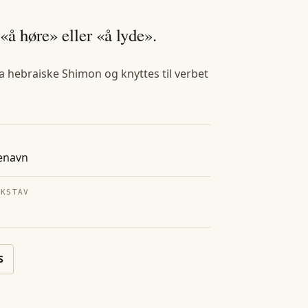
å høre» eller «å lyde».
 hebraiske Shimon og knyttes til verbet
enavn
OKSTAV
S