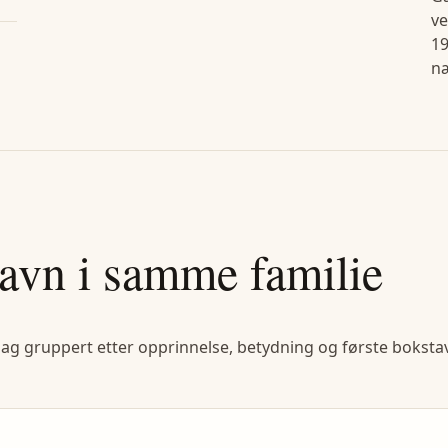
ve
19
næ
avn i samme familie
lag gruppert etter opprinnelse, betydning og første bokstav