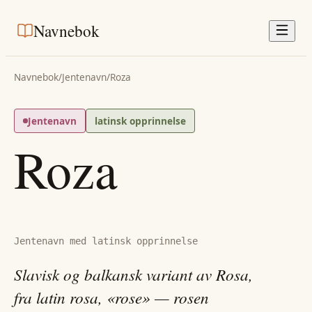
Navnebok
Navnebok
/
Jentenavn
/
Roza
Jentenavn
latinsk opprinnelse
Roza
Jentenavn med latinsk opprinnelse
Slavisk og balkansk variant av Rosa,
fra latin rosa, «rose» — rosen