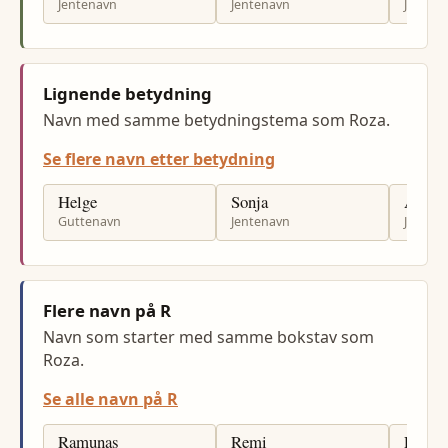
Jentenavn
Jentenavn
Jenten
Lignende betydning
Navn med samme betydningstema som Roza.
Se flere navn etter betydning
Helge
Sonja
Anja
Guttenavn
Jentenavn
Jenten
Flere navn på R
Navn som starter med samme bokstav som
Roza.
Se alle navn på R
Ramunas
Remi
Renat