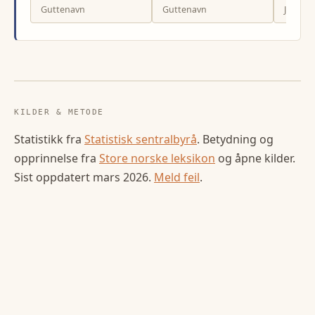
Guttenavn
Guttenavn
Jenten
KILDER & METODE
Statistikk fra
Statistisk sentralbyrå
. Betydning og
opprinnelse fra
Store norske leksikon
og åpne kilder.
Sist oppdatert
mars 2026
.
Meld feil
.