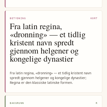
BETYDNING
KORT
Fra latin regina,
«dronning» — et tidlig
kristent navn spredt
gjennom helgener og
kongelige dynastier
Fra latin regina, «dronning» — et tidlig kristent navn
spredt gjennom helgener og kongelige dynastier;
Regina er den klassiske latinske formen.
BAKGRUNN
R