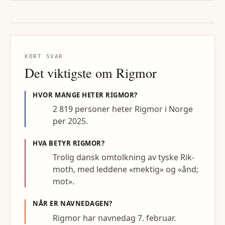
KORT SVAR
Det viktigste om
Rigmor
HVOR MANGE HETER
RIGMOR
?
2 819 personer heter Rigmor i Norge
per 2025.
HVA BETYR
RIGMOR
?
Trolig dansk omtolkning av tyske Rik-
moth, med leddene «mektig» og «ånd;
mot».
NÅR ER NAVNEDAGEN?
Rigmor har navnedag 7. februar.