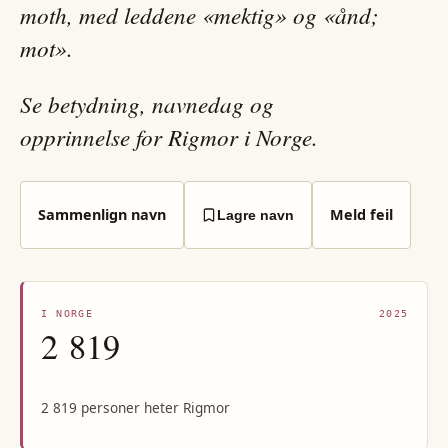
moth, med leddene «mektig» og «ånd;
mot».
Se betydning, navnedag og
opprinnelse for Rigmor i Norge.
Sammenlign navn
Meld feil
Lagre navn
I NORGE
2025
2 819
2 819 personer heter Rigmor