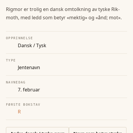
Rigmor er trolig en dansk omtolkning av tyske Rik-
moth, med ledd som betyr «mektig» og «ånd; mot».
OPPRINNELSE
Dansk / Tysk
TYPE
Jentenavn
NAVNEDAG
7. februar
FØRSTE BOKSTAV
R