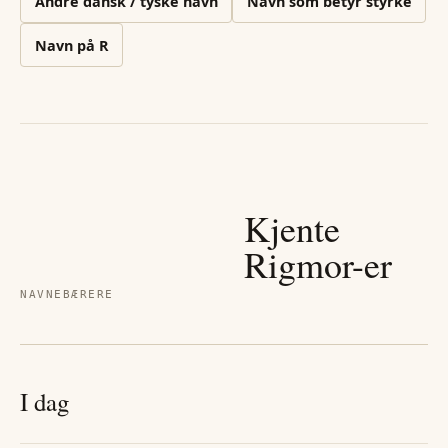
Andre
dansk / tyske
navn
Navn som betyr styrke
Navn på
R
Kjente
Rigmor
-er
NAVNEBÆRERE
I dag