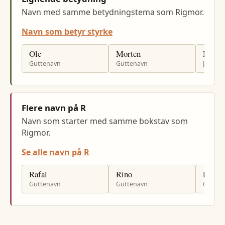
Navn med samme betydningstema som Rigmor.
Navn som betyr styrke
Ole
Morten
Nina
Guttenavn
Guttenavn
Jenten
Flere navn på R
Navn som starter med samme bokstav som
Rigmor.
Se alle navn på R
Rafal
Rino
Rapha
Guttenavn
Guttenavn
Gutten