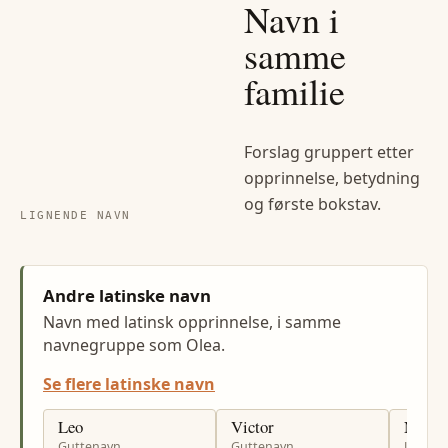
Navn i
samme
familie
Forslag gruppert etter
opprinnelse, betydning
og første bokstav.
LIGNENDE NAVN
Andre latinske navn
Navn med latinsk opprinnelse, i samme
navnegruppe som Olea.
Se flere latinske navn
Leo
Victor
Natali
Guttenavn
Guttenavn
Jenten