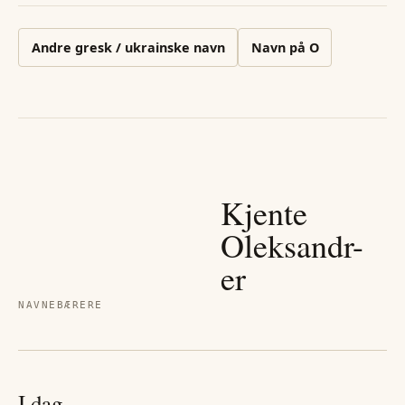
Andre
gresk / ukrainske
navn
Navn på
O
Kjente
Oleksandr
-
er
NAVNEBÆRERE
I dag