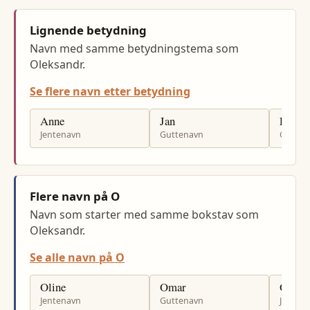
Lignende betydning
Navn med samme betydningstema som
Oleksandr.
Se flere navn etter betydning
Anne
Jan
Per
Jentenavn
Guttenavn
Gutten
Flere navn på O
Navn som starter med samme bokstav som
Oleksandr.
Se alle navn på O
Oline
Omar
Oddny
Jentenavn
Guttenavn
Jenten