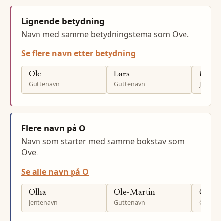
Lignende betydning
Navn med samme betydningstema som Ove.
Se flere navn etter betydning
Ole
Lars
Marit
Guttenavn
Guttenavn
Jenten
Flere navn på O
Navn som starter med samme bokstav som
Ove.
Se alle navn på O
Olha
Ole-Martin
Ole-J
Jentenavn
Guttenavn
Gutten