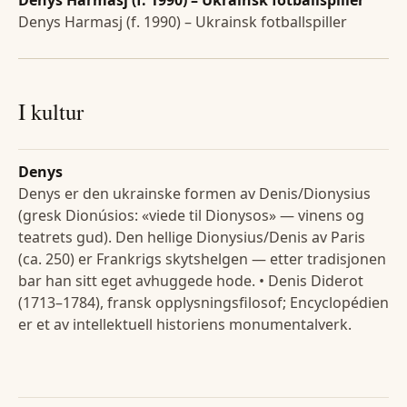
Denys Harmasj (f. 1990) – Ukrainsk fotballspiller
Denys Harmasj (f. 1990) – Ukrainsk fotballspiller
I kultur
Denys
Denys er den ukrainske formen av Denis/Dionysius
(gresk Dionúsios: «viede til Dionysos» — vinens og
teatrets gud). Den hellige Dionysius/Denis av Paris
(ca. 250) er Frankrigs skytshelgen — etter tradisjonen
bar han sitt eget avhuggede hode. • Denis Diderot
(1713–1784), fransk opplysningsfilosof; Encyclopédien
er et av intellektuell historiens monumentalverk.