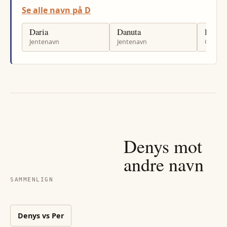
Se alle navn på D
Daria
Danuta
Danyl
Jentenavn
Jentenavn
Gutten
Denys
mot
andre navn
SAMMENLIGN
Denys
vs
Per