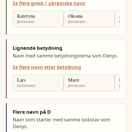
Se flere gresk / ukrainske navn
Kateryna
Oksana
Artem
Jentenavn
Jentenavn
Gutten
Lignende betydning
Navn med samme betydningstema som Denys.
Se flere navn etter betydning
Lars
Marit
Kari
Guttenavn
Jentenavn
Jenten
Flere navn på D
Navn som starter med samme bokstav som
Denys.