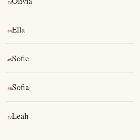
Olivia
#
3
Ella
#
4
Sofie
#
5
Sofia
#
6
Leah
#
7