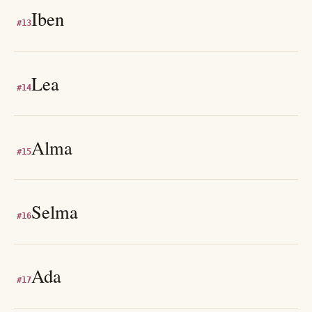
Iben
#
13
Lea
#
14
Alma
#
15
Selma
#
16
Ada
#
17