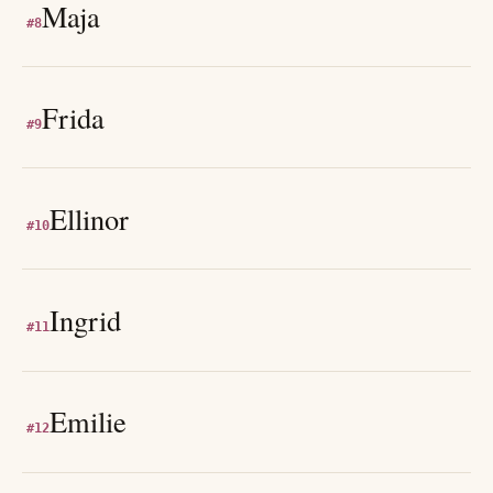
Maja
#
8
Frida
#
9
Ellinor
#
10
Ingrid
#
11
Emilie
#
12