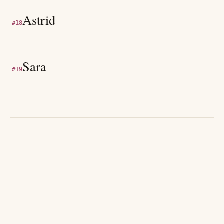
Astrid
#
18
Sara
#
19