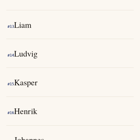
Liam
#
13
Ludvig
#
14
Kasper
#
15
Henrik
#
16
Johannes