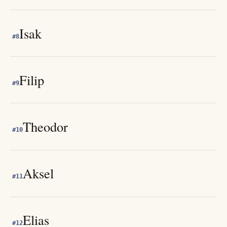
Isak
#
8
Filip
#
9
Theodor
#
10
Aksel
#
11
Elias
#
12