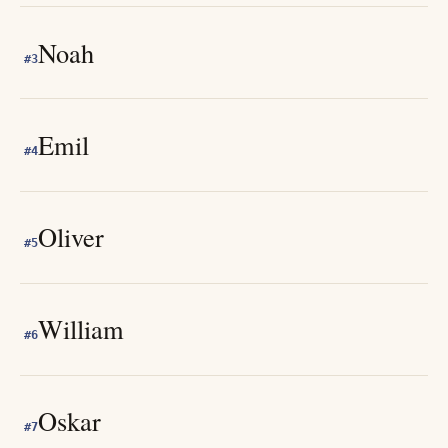
Noah
#
3
Emil
#
4
Oliver
#
5
William
#
6
Oskar
#
7