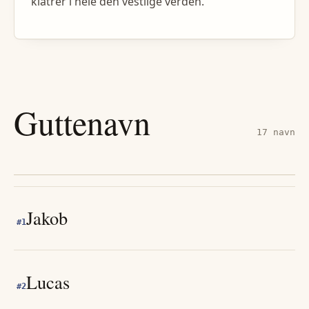
klatrer i hele den vestlige verden.
Guttenavn
17
navn
Jakob
#
1
Lucas
#
2