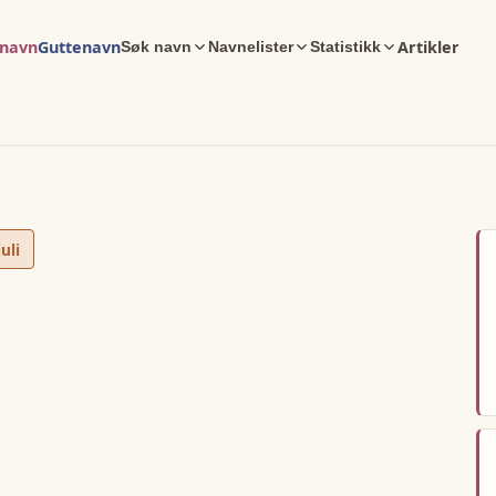
enavn
Guttenavn
Artikler
Søk navn
Navnelister
Statistikk
juli