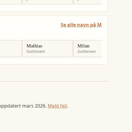
Se alle navn på M
Mathias
Milan
M
Guttenavn
Guttenavn
G
 oppdatert
mars 2026
.
Meld feil
.