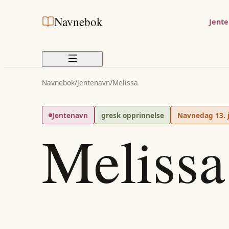
Navnebok
Jent
Navnebok
/
Jentenavn
/
Melissa
Jentenavn
gresk opprinnelse
Navnedag
13. 
Melissa