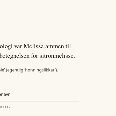
.
ologi var Melissa ammen til
betegnelsen for sitronmelisse.
e’ (egentlig ‘honningslikkar’).
enavn
OKSTAV