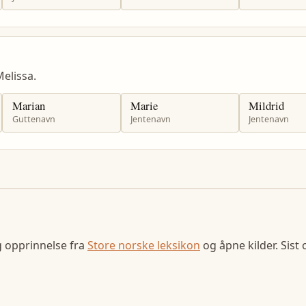
elissa.
Marian
Marie
Mildrid
Guttenavn
Jentenavn
Jentenavn
g opprinnelse fra
Store norske leksikon
og åpne kilder. Sist