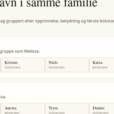
avn i samme familie
lag gruppert etter opprinnelse, betydning og første bokstav
gruppe som Melissa.
Kristen
Niels
Kaisa
Guttenavn
Guttenavn
Jentenavn
sa.
Aurora
Trym
Dennis
Jentenavn
Guttenavn
Guttenavn