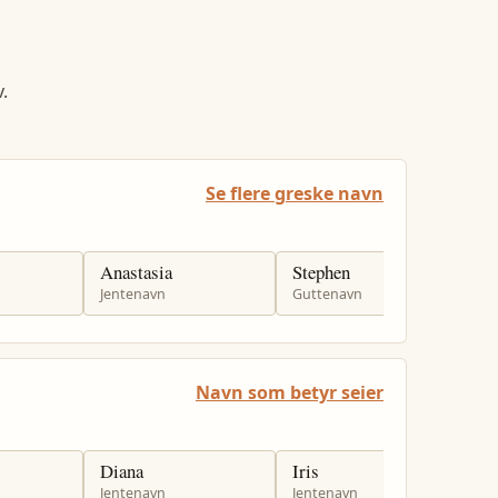
.
Se flere greske navn
Anastasia
Stephen
K
Jentenavn
Guttenavn
J
Navn som betyr seier
Diana
Iris
L
Jentenavn
Jentenavn
J