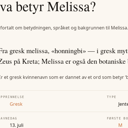
va betyr
Melissa
?
 fortalt om betydningen, språket og bakgrunnen til
Melissa
Fra gresk melissa, «honningbi» — i gresk myt
Zeus på Kreta; Melissa er også den botaniske 
Er et gresk kvinnenavn som er dannet av et ord som betyr ‘bi
OPPRINNELSE
TYPE
Gresk
Jent
NAVNEDAG
FØRSTE B
13. juli
M