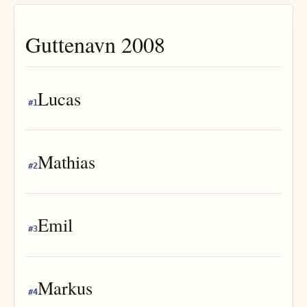
Guttenavn
2008
Lucas
#
1
Mathias
#
2
Emil
#
3
Markus
#
4