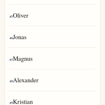
Oliver
#
5
Jonas
#
6
Magnus
#
7
Alexander
#
8
Kristian
#
9