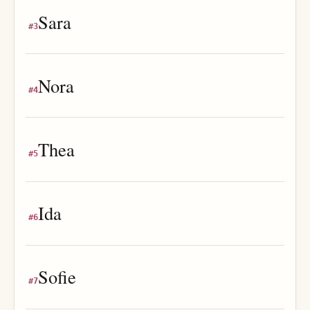
Sara
#
3
Nora
#
4
Thea
#
5
Ida
#
6
Sofie
#
7