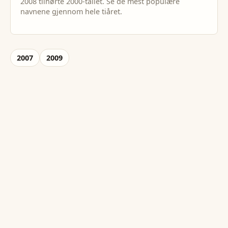
2008
tilhørte
2000
-tallet. Se de mest populære
navnene gjennom hele tiåret.
2007
2009