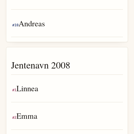
Andreas
#
10
Jentenavn
2008
Linnea
#
1
Emma
#
2