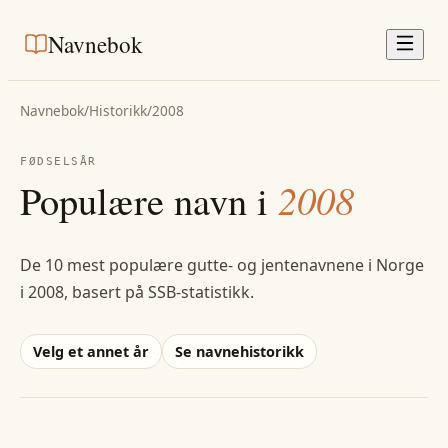
Navnebok
Navnebok
/
Historikk
/
2008
FØDSELSÅR
Populære navn i
2008
De 10 mest populære gutte- og jentenavnene i Norge
i
2008
, basert på SSB-statistikk.
Velg et annet år
Se navnehistorikk