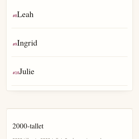
Leah
#
8
Ingrid
#
9
Julie
#
10
2000
-tallet