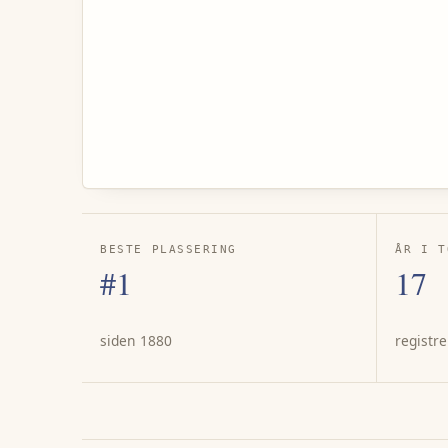
BESTE PLASSERING
ÅR I T
#1
17
siden 1880
registre