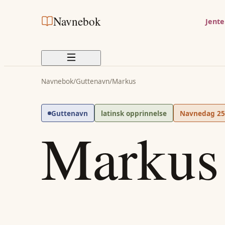
Navnebok
Jent
Navnebok
/
Guttenavn
/
Markus
Guttenavn
latinsk opprinnelse
Navnedag
25
Markus