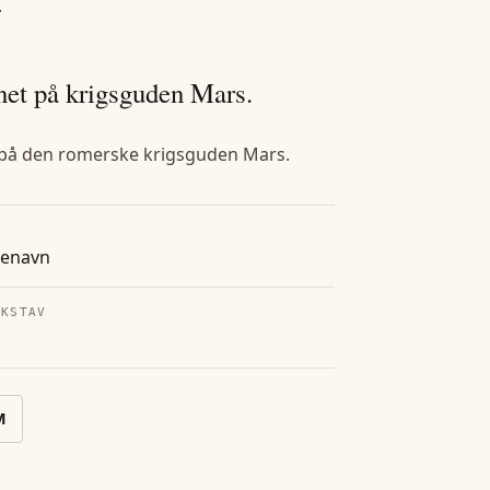
.
vnet på krigsguden Mars.
t på den romerske krigsguden Mars.
tenavn
OKSTAV
M