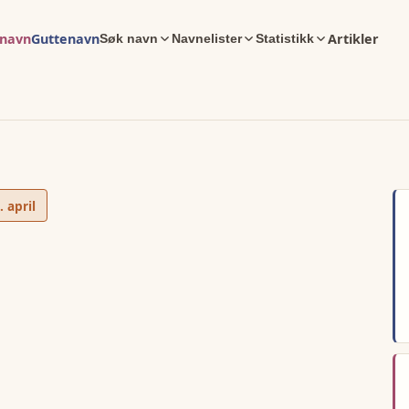
enavn
Guttenavn
Artikler
Søk navn
Navnelister
Statistikk
. april