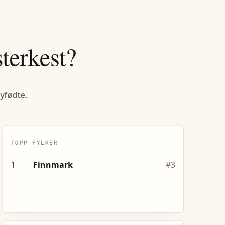
terkest?
nyfødte.
TOPP FYLKER
1
Finnmark
#
3