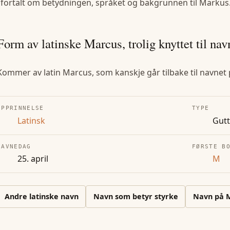
 fortalt om betydningen, språket og bakgrunnen til
Markus
Form av latinske Marcus, trolig knyttet til na
Kommer av latin Marcus, som kanskje går tilbake til navne
OPPRINNELSE
TYPE
Latinsk
Gut
NAVNEDAG
FØRSTE B
25. april
M
Andre
latinske
navn
Navn som betyr styrke
Navn på