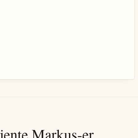
jente
Markus
-er