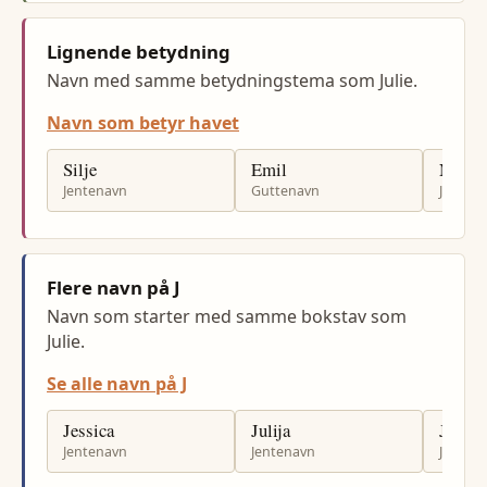
Lignende betydning
Navn med samme betydningstema som Julie.
Navn som betyr havet
Silje
Emil
Nora
Jentenavn
Guttenavn
Jenten
Flere navn på J
Navn som starter med samme bokstav som
Julie.
Se alle navn på J
Jessica
Julija
Jasmi
Jentenavn
Jentenavn
Jenten