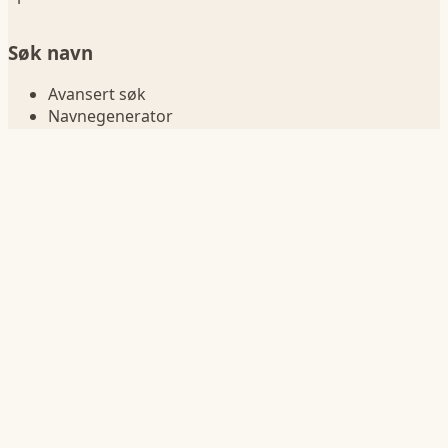
Søk navn
Avansert søk
Navnegenerator
Navn betydning
Sammenlign navn
Navn i fødselsår
Navnelister
Jentenavn
Guttenavn
Korte navn
Lange navn
Navn på bokstav