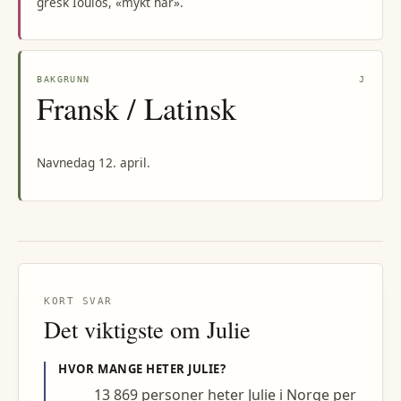
gresk Ioulos, «mykt hår».
BAKGRUNN
J
Fransk / Latinsk
Navnedag 12. april.
KORT SVAR
Det viktigste om
Julie
HVOR MANGE HETER
JULIE
?
13 869 personer heter Julie i Norge per