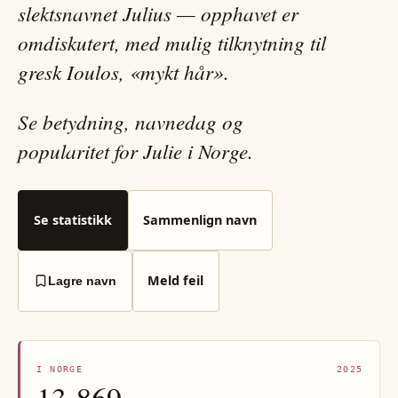
slektsnavnet Julius — opphavet er
omdiskutert, med mulig tilknytning til
gresk Ioulos, «mykt hår».
Se betydning, navnedag og
popularitet for Julie i Norge.
Se statistikk
Sammenlign navn
Meld feil
Lagre navn
I NORGE
2025
13 869