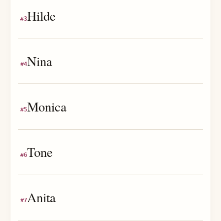
Hilde
#
3
Nina
#
4
Monica
#
5
Tone
#
6
Anita
#
7