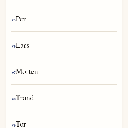
Per
#
5
Lars
#
6
Morten
#
7
Trond
#
8
Tor
#
9