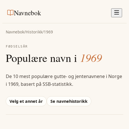
Navnebok
Navnebok
/
Historikk
/
1969
FØDSELSÅR
Populære navn i
1969
De 10 mest populære gutte- og jentenavnene i Norge
i
1969
, basert på SSB-statistikk.
Velg et annet år
Se navnehistorikk