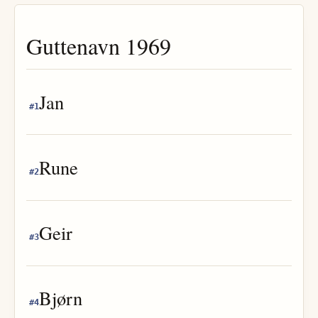
Guttenavn
1969
Jan
#
1
Rune
#
2
Geir
#
3
Bjørn
#
4