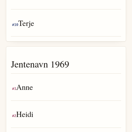
Terje
#
10
Jentenavn
1969
Anne
#
1
Heidi
#
2