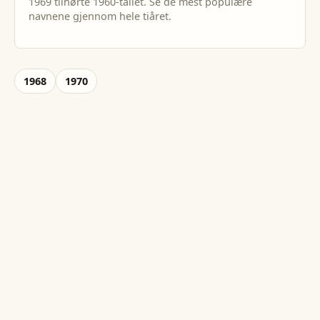
1969
tilhørte
1960
-tallet. Se de mest populære
navnene gjennom hele tiåret.
1968
1970