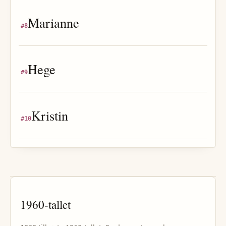
Marianne
#
8
Hege
#
9
Kristin
#
10
1960
-tallet