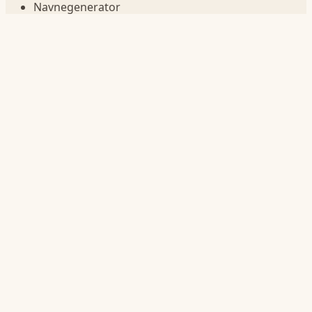
Navnegenerator
Navn betydning
Sammenlign navn
Navn i fødselsår
Navnelister
Jentenavn
Guttenavn
Korte navn
Lange navn
Navn på bokstav
Statistikk
Navnestatistikk