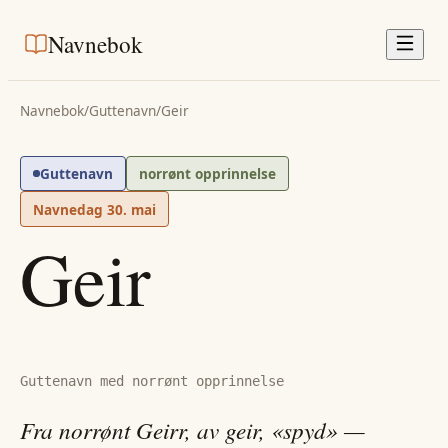
Navnebok
Navnebok
/
Guttenavn
/
Geir
Guttenavn
norrønt opprinnelse
Navnedag
30. mai
Geir
Guttenavn med norrønt opprinnelse
Fra norrønt Geirr, av geir, «spyd» —