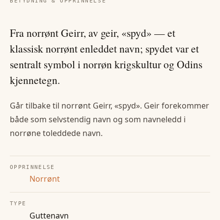
BETYDNING & OPPRINNELSE
Fra norrønt Geirr, av geir, «spyd» — et
klassisk norrønt enleddet navn; spydet var et
sentralt symbol i norrøn krigskultur og Odins
kjennetegn.
Går tilbake til norrønt Geirr, «spyd». Geir forekommer
både som selvstendig navn og som navneledd i
norrøne toleddede navn.
OPPRINNELSE
Norrønt
TYPE
Guttenavn