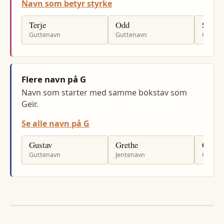
Navn som betyr styrke
Terje
Odd
Steina
Guttenavn
Guttenavn
Gutten
Flere navn på G
Navn som starter med samme bokstav som
Geir.
Se alle navn på G
Gustav
Grethe
Gunva
Guttenavn
Jentenavn
Gutten