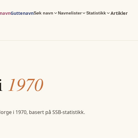
enavn
Guttenavn
Artikler
Søk navn
Navnelister
Statistikk
i
1970
Norge i
1970
, basert på SSB-statistikk.