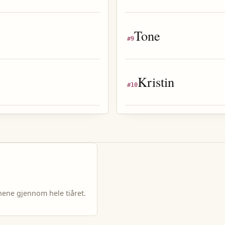
Tone
#
9
Kristin
#
10
nene gjennom hele tiåret.