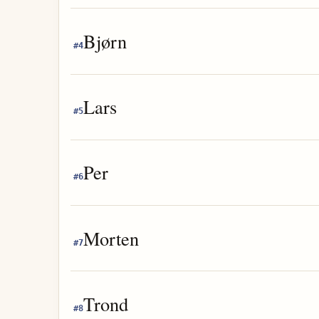
Bjørn
#
4
Lars
#
5
Per
#
6
Morten
#
7
Trond
#
8