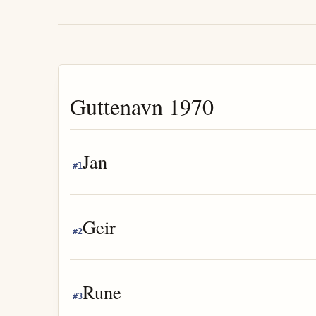
Guttenavn
1970
Jan
#
1
Geir
#
2
Rune
#
3