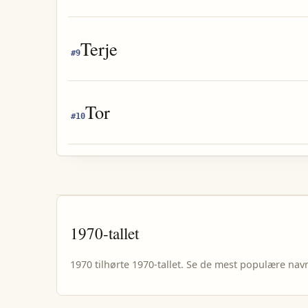
Terje
#
9
Tor
#
10
1970
-tallet
1970
tilhørte
1970
-tallet. Se de mest populære nav