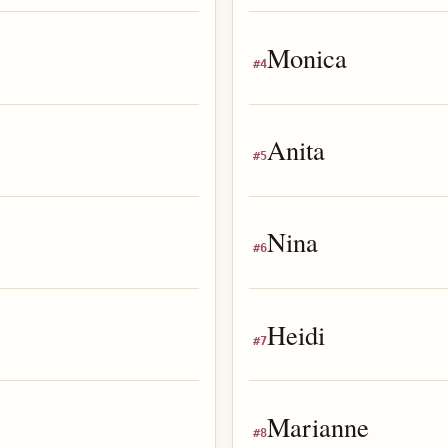
Monica
#
4
Anita
#
5
Nina
#
6
Heidi
#
7
Marianne
#
8