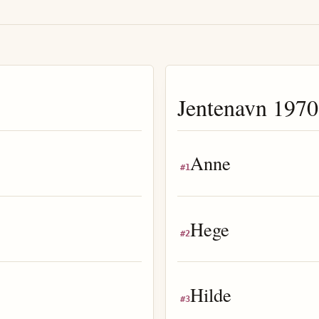
Jentenavn
1970
Anne
#
1
Hege
#
2
Hilde
#
3