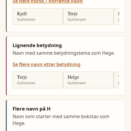
Se flere norsk / norrønte navn
Kjell
Terje
Randi
Guttenavn
Guttenavn
Jenten
Lignende betydning
Navn med samme betydningstema som Hege.
Se flere navn etter betydning
Terje
Helge
Tonje
Guttenavn
Guttenavn
Jenten
Flere navn på H
Navn som starter med samme bokstav som
Hege.