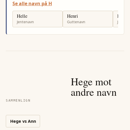
Se alle navn på H
Helle
Henri
Henni
Jentenavn
Guttenavn
Jenten
Hege
mot
andre navn
SAMMENLIGN
Hege
vs
Ann