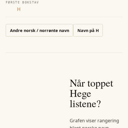
FØRSTE BOKSTAV
H
Andre
norsk / norrønte
navn
Navn på
H
Når toppet
Hege
listene?
Grafen viser rangering
blant norske navn.