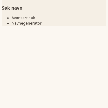
Søk navn
Avansert søk
Navnegenerator
Navn betydning
Sammenlign navn
Navn i fødselsår
Navnelister
Jentenavn
Guttenavn
Korte navn
Lange navn
Navn på bokstav