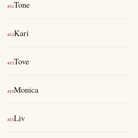
Tone
#
11
Kari
#
12
Tove
#
13
Monica
#
14
Liv
#
15