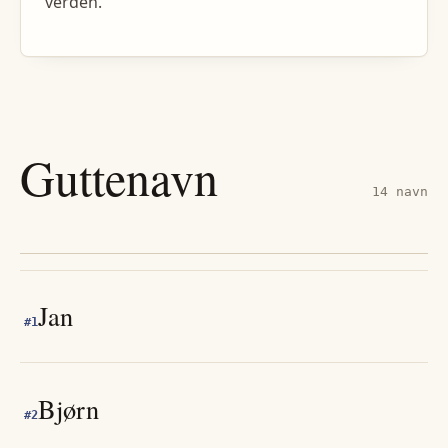
verden.
Guttenavn
14
navn
Jan
#
1
Bjørn
#
2