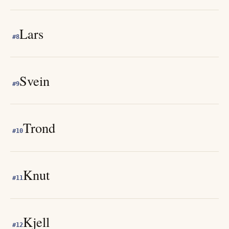
Lars
#
8
Svein
#
9
Trond
#
10
Knut
#
11
Kjell
#
12