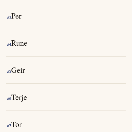
Per
#
3
Rune
#
4
Geir
#
5
Terje
#
6
Tor
#
7