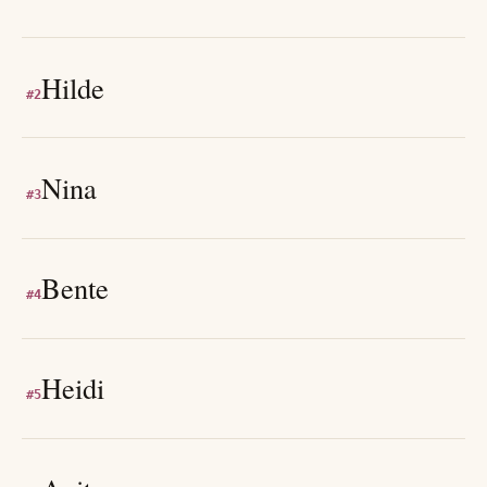
Hilde
#
2
Nina
#
3
Bente
#
4
Heidi
#
5