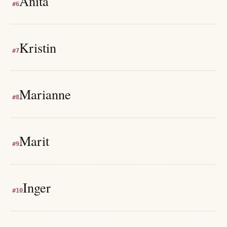
Anita
#
6
Kristin
#
7
Marianne
#
8
Marit
#
9
Inger
#
10