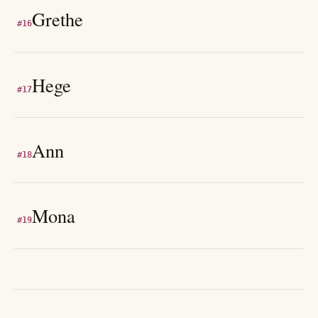
Grethe
#
16
Hege
#
17
Ann
#
18
Mona
#
19