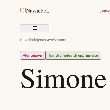
Navnebok
Jent
Navnebok
/
Jentenavn
/
Simone
Jentenavn
fransk / hebraisk opprinnelse
Simone