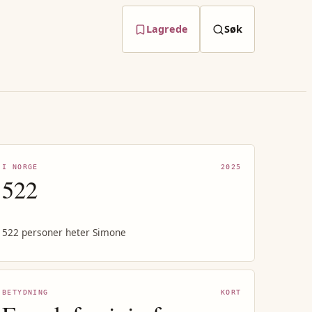
Lagrede
Søk
I NORGE
2025
522
522 personer heter Simone
BETYDNING
KORT