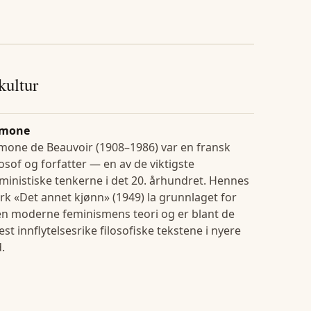
 kultur
imone
mone de Beauvoir (1908–1986) var en fransk
losof og forfatter — en av de viktigste
ministiske tenkerne i det 20. århundret. Hennes
rk «Det annet kjønn» (1949) la grunnlaget for
n moderne feminismens teori og er blant de
st innflytelsesrike filosofiske tekstene i nyere
d.