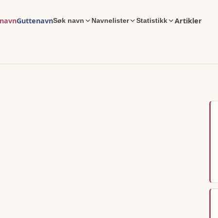
enavn
Guttenavn
Artikler
Søk navn
Navnelister
Statistikk