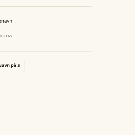
enavn
OKSTAV
Navn på
S