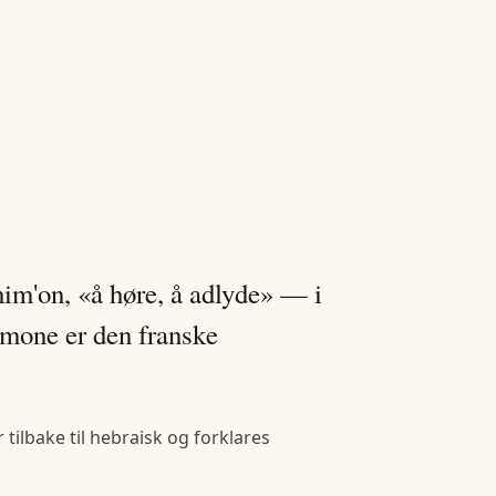
.
im'on, «å høre, å adlyde» — i
imone er den franske
tilbake til hebraisk og forklares