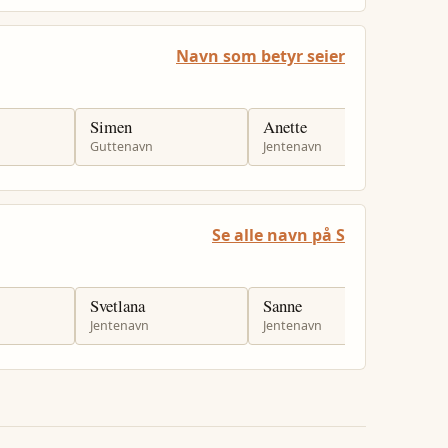
Navn som betyr seier
Simen
Anette
A
Guttenavn
Jentenavn
J
Se alle navn på S
Svetlana
Sanne
S
Jentenavn
Jentenavn
G