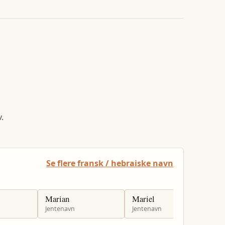
.
Se flere fransk / hebraiske navn
Marian
Mariel
S
Jentenavn
Jentenavn
J