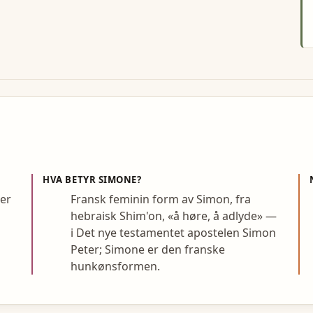
HVA BETYR
SIMONE
?
per
Fransk feminin form av Simon, fra
hebraisk Shim'on, «å høre, å adlyde» —
i Det nye testamentet apostelen Simon
Peter; Simone er den franske
hunkønsformen.