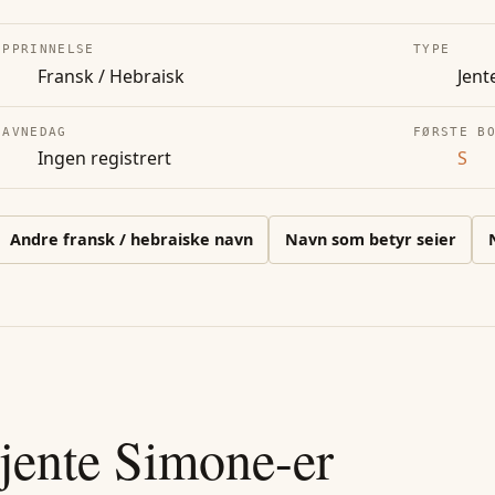
OPPRINNELSE
TYPE
Fransk / Hebraisk
Jent
NAVNEDAG
FØRSTE B
Ingen registrert
S
Andre
fransk / hebraiske
navn
Navn som betyr seier
jente
Simone
-er