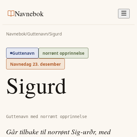
Navnebok
Navnebok
/
Guttenavn
/
Sigurd
Guttenavn
norrønt opprinnelse
Navnedag
23. desember
Sigurd
Guttenavn med norrønt opprinnelse
Går tilbake til norrønt Sig-urðr, med