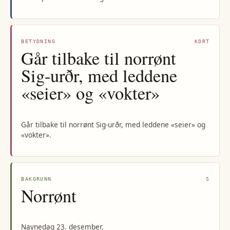
BETYDNING
KORT
Går tilbake til norrønt
Sig-urðr, med leddene
«seier» og «vokter»
Går tilbake til norrønt Sig-urðr, med leddene «seier» og
«vokter».
BAKGRUNN
S
Norrønt
Navnedag 23. desember.