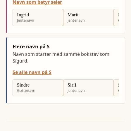
Navn som betyr seier
Ingrid
Marit
Svein
Jentenavn
Jentenavn
Gutten
Flere navn på S
Navn som starter med samme bokstav som
Sigurd.
Se alle navn på S
Sindre
Siril
Samir
Guttenavn
Jentenavn
Gutten