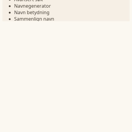
Navnegenerator
Navn betydning
Sammenlign navn
Navn i fødselsår
Navnelister
Jentenavn
Guttenavn
Korte navn
Lange navn
Navn på bokstav
Statistikk
Navnestatistikk