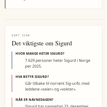
KORT SVAR
Det viktigste om
Sigurd
HVOR MANGE HETER
SIGURD
?
7 629 personer heter Sigurd i Norge
per 2025.
HVA BETYR
SIGURD
?
Går tilbake til norrønt Sig-urðr, med
leddene «seier» og «vokter».
NÅR ER NAVNEDAGEN?
Sigurd har navnedag 23. desember.