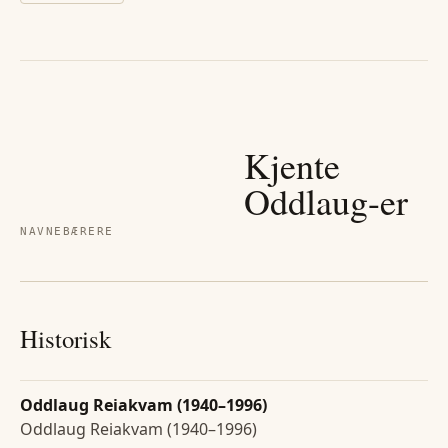
Kjente
Oddlaug
-er
NAVNEBÆRERE
Historisk
Oddlaug Reiakvam (1940–1996)
Oddlaug Reiakvam (1940–1996)