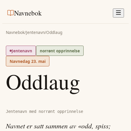
Navnebok
Navnebok
/
Jentenavn
/
Oddlaug
Jentenavn
norrønt opprinnelse
Navnedag
23. mai
Oddlaug
Jentenavn med norrønt opprinnelse
Navnet er satt sammen av «odd, spiss;