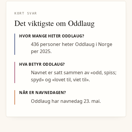
KORT SVAR
Det viktigste om
Oddlaug
HVOR MANGE HETER
ODDLAUG
?
436 personer heter Oddlaug i Norge
per 2025.
HVA BETYR
ODDLAUG
?
Navnet er satt sammen av «odd, spiss;
spyd» og «lovet til, viet til».
NÅR ER NAVNEDAGEN?
Oddlaug har navnedag 23. mai.