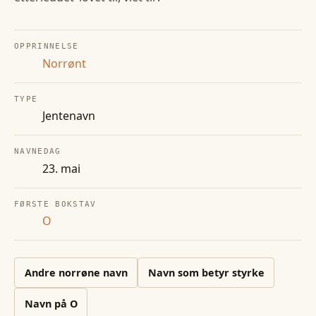
OPPRINNELSE
Norrønt
TYPE
Jentenavn
NAVNEDAG
23. mai
FØRSTE BOKSTAV
O
Andre
norrøne
navn
Navn som betyr styrke
Navn på
O