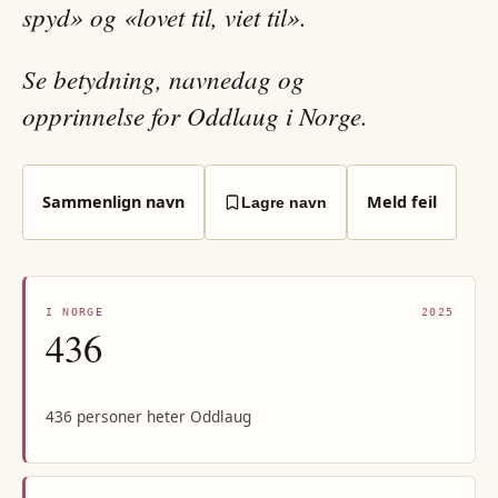
spyd» og «lovet til, viet til».
Se betydning, navnedag og
opprinnelse for Oddlaug i Norge.
Sammenlign navn
Meld feil
Lagre navn
I NORGE
2025
436
436 personer heter Oddlaug