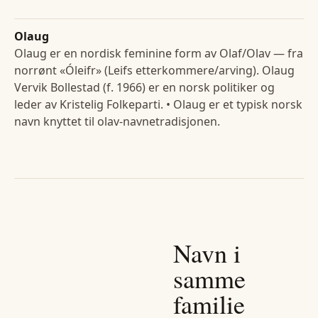
Olaug
Olaug er en nordisk feminine form av Olaf/Olav — fra
norrønt «Óleifr» (Leifs etterkommere/arving). Olaug
Vervik Bollestad (f. 1966) er en norsk politiker og
leder av Kristelig Folkeparti. • Olaug er et typisk norsk
navn knyttet til olav-navnetradisjonen.
Navn i
samme
familie