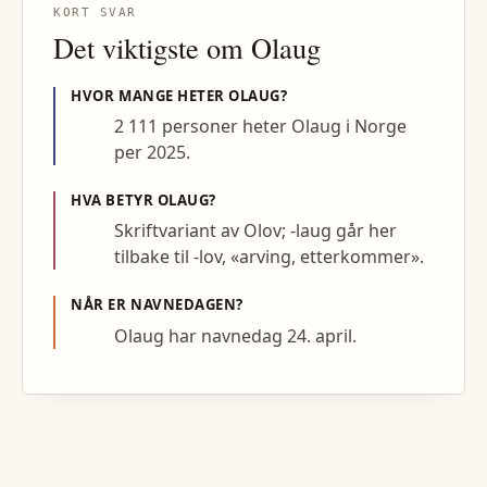
KORT SVAR
Det viktigste om
Olaug
HVOR MANGE HETER
OLAUG
?
2 111 personer heter Olaug i Norge
per 2025.
HVA BETYR
OLAUG
?
Skriftvariant av Olov; -laug går her
tilbake til -lov, «arving, etterkommer».
NÅR ER NAVNEDAGEN?
Olaug har navnedag 24. april.