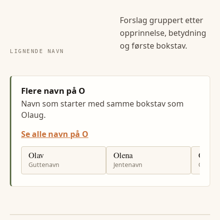
Forslag gruppert etter
opprinnelse, betydning
og første bokstav.
LIGNENDE NAVN
Flere navn på O
Navn som starter med samme bokstav som
Olaug.
Se alle navn på O
Olav
Olena
Omar
Guttenavn
Jentenavn
Gutten