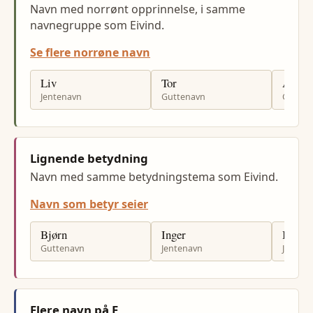
Navn med norrønt opprinnelse, i samme
navnegruppe som Eivind.
Se flere norrøne navn
Liv
Tor
Arne
Jentenavn
Guttenavn
Gutten
Lignende betydning
Navn med samme betydningstema som Eivind.
Navn som betyr seier
Bjørn
Inger
Ingrid
Guttenavn
Jentenavn
Jenten
Flere navn på E