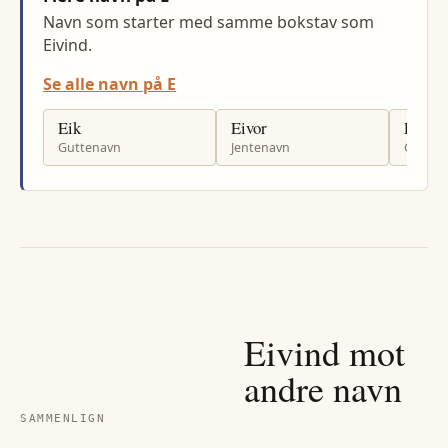
Navn som starter med samme bokstav som
Eivind.
Se alle navn på E
Eik
Eivor
Espen
Guttenavn
Jentenavn
Gutten
Eivind
mot
andre navn
SAMMENLIGN