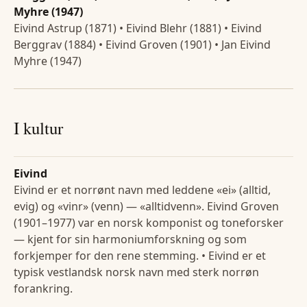
Myhre (1947)
Eivind Astrup (1871) • Eivind Blehr (1881) • Eivind
Berggrav (1884) • Eivind Groven (1901) • Jan Eivind
Myhre (1947)
I kultur
Eivind
Eivind er et norrønt navn med leddene «ei» (alltid,
evig) og «vinr» (venn) — «alltidvenn». Eivind Groven
(1901–1977) var en norsk komponist og toneforsker
— kjent for sin harmoniumforskning og som
forkjemper for den rene stemming. • Eivind er et
typisk vestlandsk norsk navn med sterk norrøn
forankring.