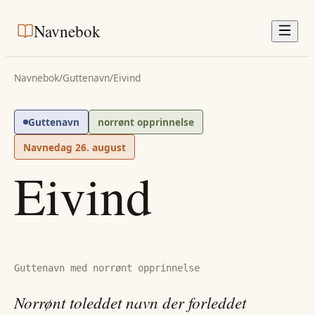
Navnebok
Navnebok
/
Guttenavn
/
Eivind
Guttenavn
norrønt opprinnelse
Navnedag
26. august
Eivind
Guttenavn med norrønt opprinnelse
Norrønt toleddet navn der forleddet