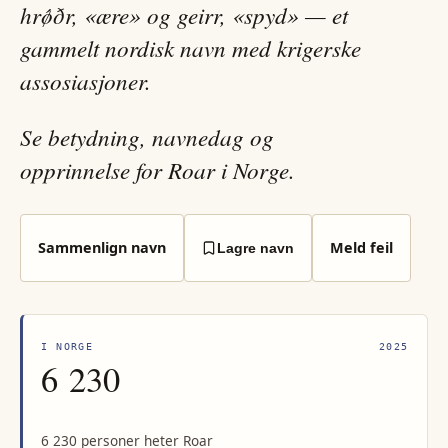
hrǿðr, «ære» og geirr, «spyd» — et
gammelt nordisk navn med krigerske
assosiasjoner.
Se betydning, navnedag og
opprinnelse for Roar i Norge.
Sammenlign navn
Meld feil
Lagre navn
I NORGE
2025
6 230
6 230 personer heter Roar