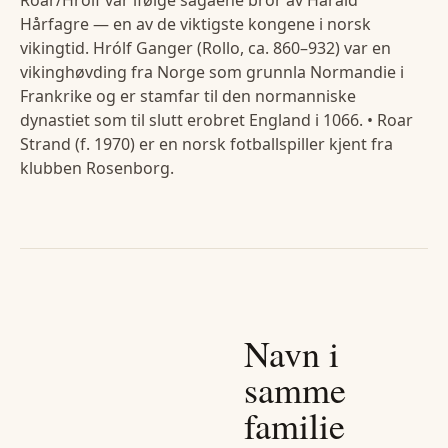
Roar/Hrólf var ifølge sagaene bror av Harald
Hårfagre — en av de viktigste kongene i norsk
vikingtid. Hrólf Ganger (Rollo, ca. 860–932) var en
vikinghøvding fra Norge som grunnla Normandie i
Frankrike og er stamfar til den normanniske
dynastiet som til slutt erobret England i 1066. • Roar
Strand (f. 1970) er en norsk fotballspiller kjent fra
klubben Rosenborg.
Navn i
samme
familie