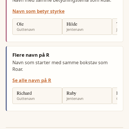
Navn med samme betydningstema som Roar.
Navn som betyr styrke
Ole
Hilde
Thea
Guttenavn
Jentenavn
Jenten
Flere navn på R
Navn som starter med samme bokstav som
Roar.
Se alle navn på R
Richard
Ruby
Ronni
Guttenavn
Jentenavn
Gutten