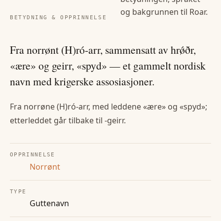
og bakgrunnen til
Roar
.
BETYDNING & OPPRINNELSE
Fra norrønt (H)ró-arr, sammensatt av hrǿðr,
«ære» og geirr, «spyd» — et gammelt nordisk
navn med krigerske assosiasjoner.
Fra norrøne (H)ró-arr, med leddene «ære» og «spyd»;
etterleddet går tilbake til -geirr.
OPPRINNELSE
Norrønt
TYPE
Guttenavn