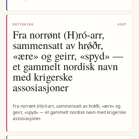
BETYDNING
KORT
Fra norrønt (H)ró-arr,
sammensatt av hrǿðr,
«ære» og geirr, «spyd» —
et gammelt nordisk navn
med krigerske
assosiasjoner
Fra norrønt (H)ró-arr, sammensatt av hrǿðr, «ære» og
geirr, «spyd» — et gammelt nordisk navn med krigerske
assosiasjoner.