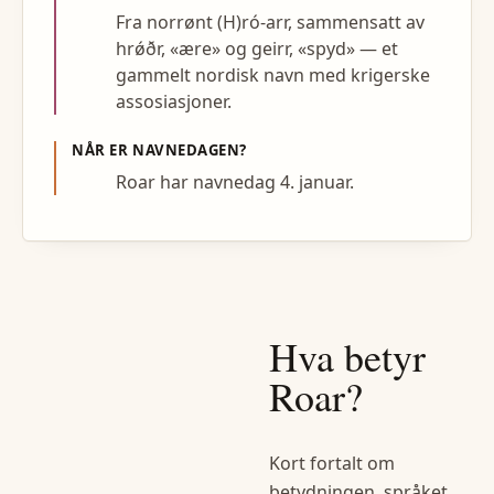
Fra norrønt (H)ró-arr, sammensatt av
hrǿðr, «ære» og geirr, «spyd» — et
gammelt nordisk navn med krigerske
assosiasjoner.
NÅR ER NAVNEDAGEN?
Roar har navnedag 4. januar.
Hva betyr
Roar
?
Kort fortalt om
betydningen, språket