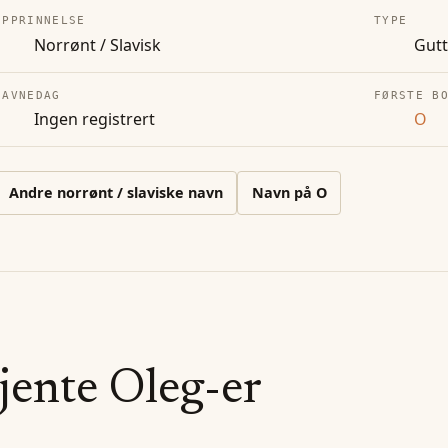
OPPRINNELSE
TYPE
Norrønt / Slavisk
Gut
NAVNEDAG
FØRSTE B
Ingen registrert
O
Andre
norrønt / slaviske
navn
Navn på
O
jente
Oleg
-er