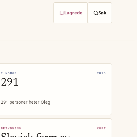
Lagrede
Søk
I NORGE
2025
291
291 personer heter Oleg
BETYDNING
KORT