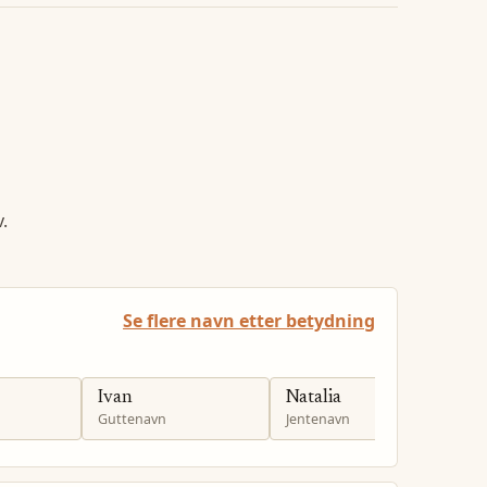
.
Se flere navn etter betydning
Ivan
Natalia
H
Guttenavn
Jentenavn
J