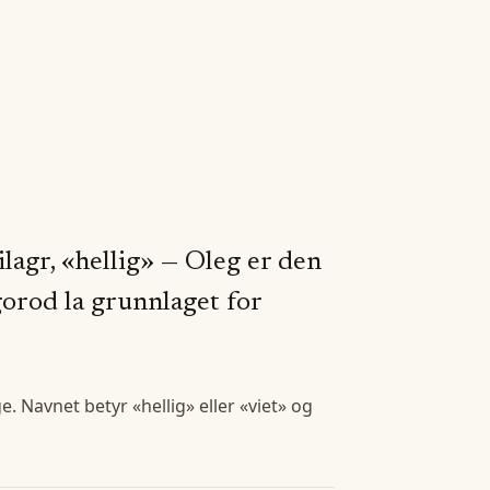
lagr, «hellig» — Oleg er den
orod la grunnlaget for
. Navnet betyr «hellig» eller «viet» og