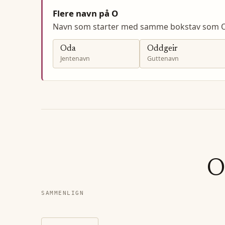
Flere navn på O
Navn som starter med samme bokstav som O
Oda
Oddgeir
Jentenavn
Guttenavn
O
SAMMENLIGN