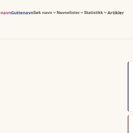
enavn
Guttenavn
Artikler
Søk navn
Navnelister
Statistikk