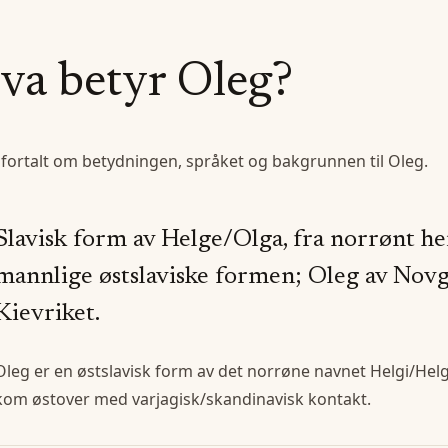
va betyr
Oleg
?
 fortalt om betydningen, språket og bakgrunnen til
Oleg
.
Slavisk form av Helge/Olga, fra norrønt hei
mannlige østslaviske formen; Oleg av Novg
Kievriket.
Oleg er en østslavisk form av det norrøne navnet Helgi/Helge
kom østover med varjagisk/skandinavisk kontakt.