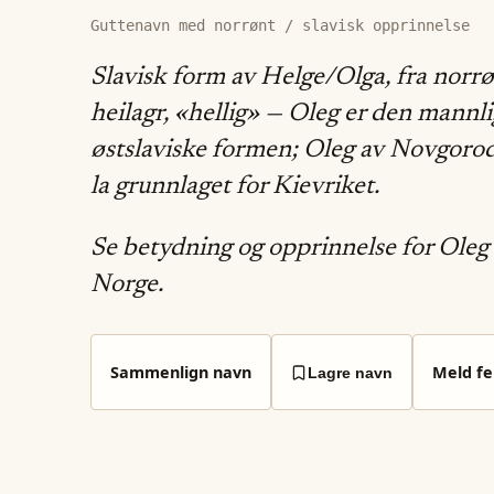
Guttenavn med norrønt / slavisk opprinnelse
Slavisk form av Helge/Olga, fra norr
heilagr, «hellig» — Oleg er den mannl
østslaviske formen; Oleg av Novgoro
la grunnlaget for Kievriket.
Se betydning og opprinnelse for Oleg 
Norge.
Sammenlign navn
Meld fei
Lagre navn