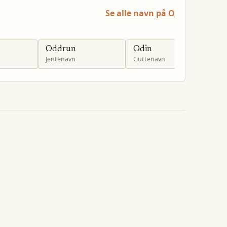
Se alle navn på O
Oddrun
Odin
O
Jentenavn
Guttenavn
G