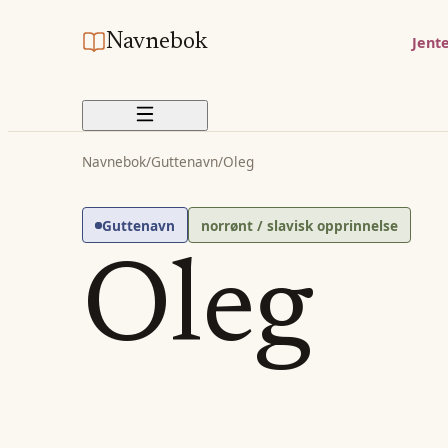
Navnebok
Jent
Navnebok
/
Guttenavn
/
Oleg
Guttenavn
norrønt / slavisk opprinnelse
Oleg