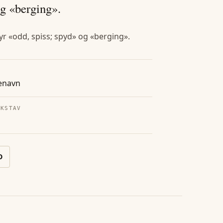
og «berging».
yr «odd, spiss; spyd» og «berging».
enavn
OKSTAV
O