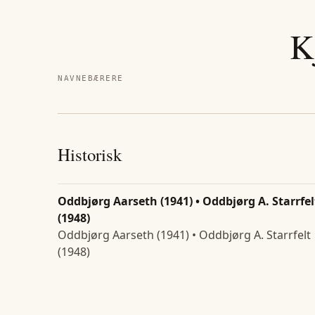
K
NAVNEBÆRERE
Historisk
Oddbjørg Aarseth (1941) • Oddbjørg A. Starrfel
(1948)
Oddbjørg Aarseth (1941) • Oddbjørg A. Starrfelt
(1948)