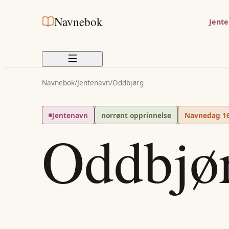
Navnebok
Jent
Navnebok
/
Jentenavn
/
Oddbjørg
Jentenavn
norrønt opprinnelse
Navnedag
1
Oddbjø