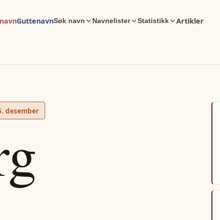
enavn
Guttenavn
Artikler
Søk navn
Navnelister
Statistikk
6. desember
rg