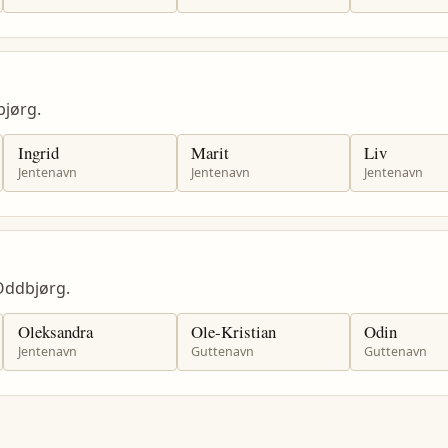
jørg.
Ingrid
Marit
Liv
Jentenavn
Jentenavn
Jentenavn
Oddbjørg.
Oleksandra
Ole-Kristian
Odin
Jentenavn
Guttenavn
Guttenavn