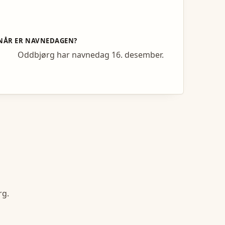
NÅR ER NAVNEDAGEN?
Oddbjørg har navnedag 16. desember.
rg
.