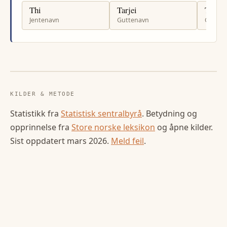
Thi
Tarjei
Torgr
Jentenavn
Guttenavn
Gutten
KILDER & METODE
Statistikk fra
Statistisk sentralbyrå
. Betydning og
opprinnelse fra
Store norske leksikon
og åpne kilder.
Sist oppdatert
mars 2026
.
Meld feil
.