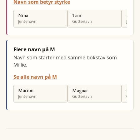
Navn som betyr styrke
Nina
Tom
Ann
Jentenavn
Guttenavn
Jenten
Flere navn på M
Navn som starter med samme bokstav som
Millie.
Se alle navn på M
Marion
Magnar
Micha
Jentenavn
Guttenavn
Gutten