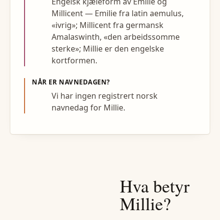
Engelsk kjæleform av Emilie og
Millicent — Emilie fra latin aemulus,
«ivrig»; Millicent fra germansk
Amalaswinth, «den arbeidssomme
sterke»; Millie er den engelske
kortformen.
NÅR ER NAVNEDAGEN?
Vi har ingen registrert norsk
navnedag for Millie.
Hva betyr
Millie
?