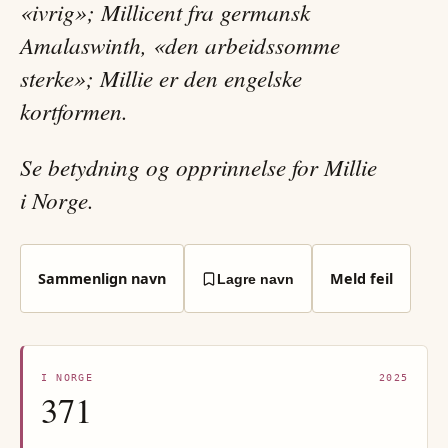
«ivrig»; Millicent fra germansk
Amalaswinth, «den arbeidssomme
sterke»; Millie er den engelske
kortformen.
Se betydning og opprinnelse for Millie
i Norge.
Sammenlign navn
Meld feil
Lagre navn
I NORGE
2025
371