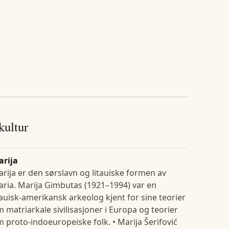
 kultur
arija
rija er den sørslavn og litauiske formen av
ria. Marija Gimbutas (1921–1994) var en
tauisk-amerikansk arkeolog kjent for sine teorier
 matriarkale sivilisasjoner i Europa og teorier
 proto-indoeuropeiske folk. • Marija Šerifović