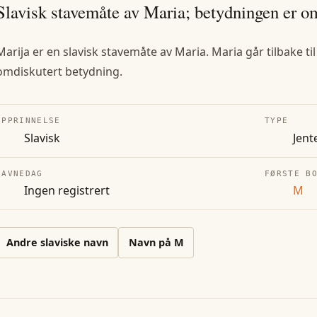
Slavisk stavemåte av Maria; betydningen er o
Marija er en slavisk stavemåte av Maria. Maria går tilbake ti
omdiskutert betydning.
OPPRINNELSE
TYPE
Slavisk
Jent
NAVNEDAG
FØRSTE B
Ingen registrert
M
Andre
slaviske
navn
Navn på
M