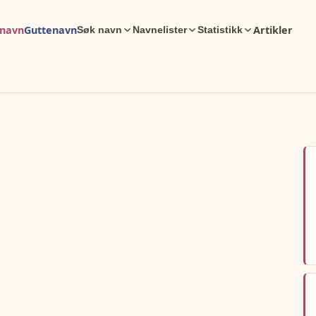
enavn
Guttenavn
Artikler
Søk navn
Navnelister
Statistikk