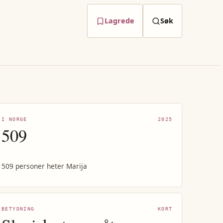
Lagrede
Søk
I NORGE
2025
509
509 personer heter Marija
BETYDNING
KORT