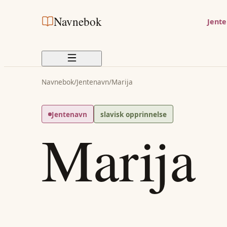
Navnebok
Jent
Navnebok
/
Jentenavn
/
Marija
Jentenavn
slavisk opprinnelse
Marija