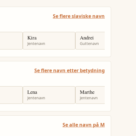
Se flere slaviske navn
Kira
Andrei
S
Jentenavn
Guttenavn
G
Se flere navn etter betydning
Lena
Marthe
S
Jentenavn
Jentenavn
J
Se alle navn på M