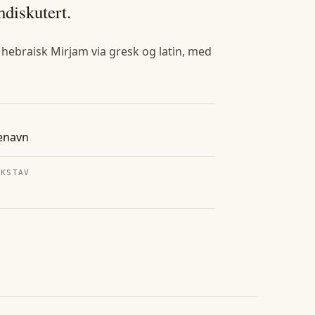
mdiskutert.
l hebraisk Mirjam via gresk og latin, med
enavn
OKSTAV