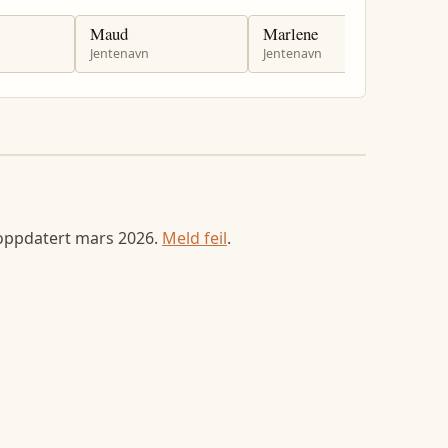
Maud
Marlene
M
Jentenavn
Jentenavn
J
 oppdatert
mars 2026
.
Meld feil
.