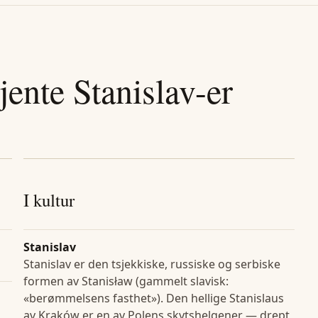
jente
Stanislav
-er
I kultur
Stanislav
Stanislav er den tsjekkiske, russiske og serbiske
formen av Stanisław (gammelt slavisk:
«berømmelsens fasthet»). Den hellige Stanislaus
av Kraków er en av Polens skytshelgener — drept