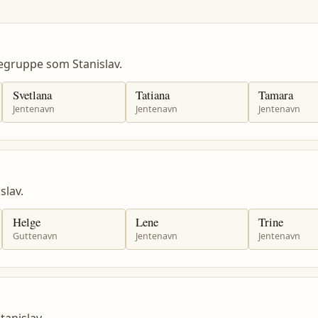
egruppe som Stanislav.
Svetlana
Tatiana
Tamara
Jentenavn
Jentenavn
Jentenavn
lav.
Helge
Lene
Trine
Guttenavn
Jentenavn
Jentenavn
anislav.