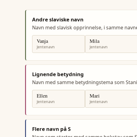
Andre slaviske navn
Navn med slavisk opprinnelse, i samme navn
Vanja
Mila
Jentenavn
Jentenavn
Lignende betydning
Navn med samme betydningstema som Stanis
Ellen
Mari
Jentenavn
Jentenavn
Flere navn på S
Navn som starter med samme bokstav som St