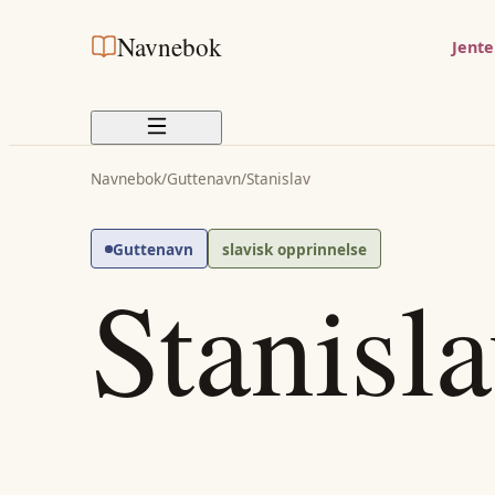
Navnebok
Jent
Navnebok
/
Guttenavn
/
Stanislav
Guttenavn
slavisk opprinnelse
Stanisl