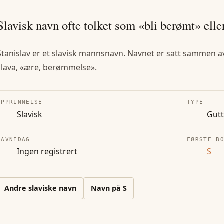
Slavisk navn ofte tolket som «bli berømt» eller
Stanislav er et slavisk mannsnavn. Navnet er satt sammen av s
slava, «ære, berømmelse».
OPPRINNELSE
TYPE
Slavisk
Gut
NAVNEDAG
FØRSTE B
Ingen registrert
S
Andre
slaviske
navn
Navn på
S