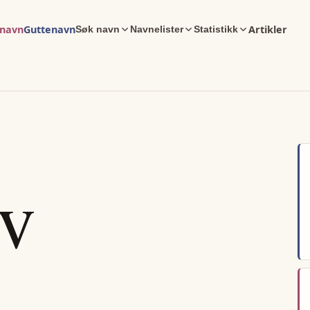
enavn
Guttenavn
Artikler
Søk navn
Navnelister
Statistikk
av