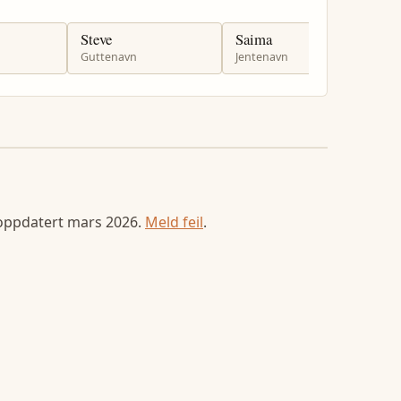
Steve
Saima
S
Guttenavn
Jentenavn
G
 oppdatert
mars 2026
.
Meld feil
.