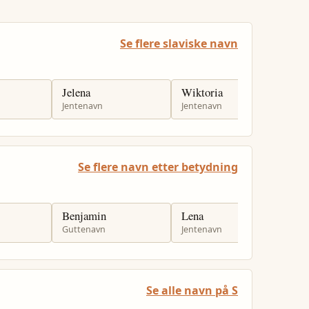
Se flere slaviske navn
Jelena
Wiktoria
M
Jentenavn
Jentenavn
J
Se flere navn etter betydning
Benjamin
Lena
M
Guttenavn
Jentenavn
J
Se alle navn på S