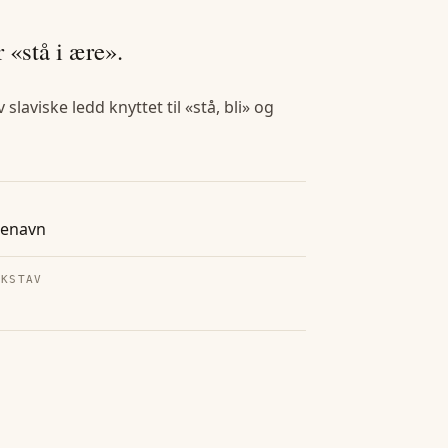
 «stå i ære».
laviske ledd knyttet til «stå, bli» og
tenavn
OKSTAV