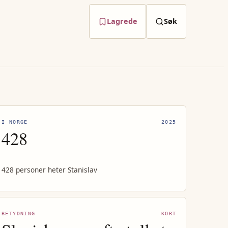
Lagrede
Søk
I NORGE
2025
428
428 personer heter Stanislav
BETYDNING
KORT