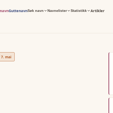
enavn
Guttenavn
Artikler
Søk navn
Navnelister
Statistikk
g
7. mai