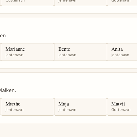
Guttenavn
Jentenavn
Guttenavn
en.
Marianne
Bente
Anita
Jentenavn
Jentenavn
Jentenavn
Maiken.
Marthe
Maja
Matvii
Jentenavn
Jentenavn
Guttenavn