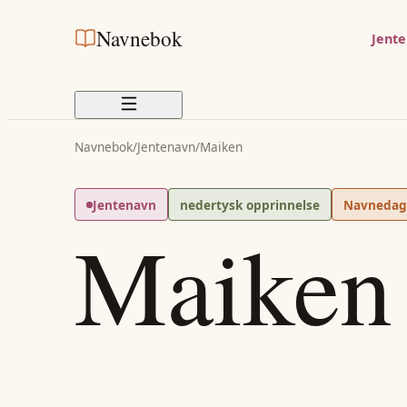
Navnebok
Jent
Navnebok
/
Jentenavn
/
Maiken
Jentenavn
nedertysk opprinnelse
Navneda
Maiken