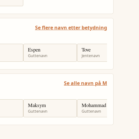
Se flere navn etter betydning
Espen
Tove
W
Guttenavn
Jentenavn
J
Se alle navn på M
Maksym
Mohammad
M
Guttenavn
Guttenavn
J