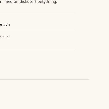
m, med omdiskutert betydning.
enavn
OKSTAV