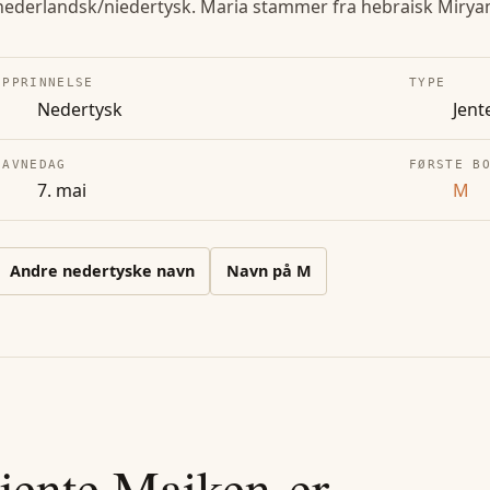
nederlandsk/niedertysk. Maria stammer fra hebraisk Mirya
OPPRINNELSE
TYPE
Nedertysk
Jent
NAVNEDAG
FØRSTE B
7. mai
M
Andre
nedertyske
navn
Navn på
M
jente
Maiken
-er