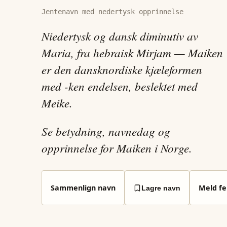
Jentenavn med nedertysk opprinnelse
Niedertysk og dansk diminutiv av
Maria, fra hebraisk Mirjam — Maiken
er den dansknordiske kjæleformen
med -ken endelsen, beslektet med
Meike.
Se betydning, navnedag og
opprinnelse for Maiken i Norge.
Sammenlign navn
Meld fei
Lagre navn