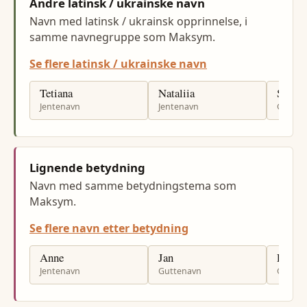
Andre latinsk / ukrainske navn
Navn med latinsk / ukrainsk opprinnelse, i
samme navnegruppe som Maksym.
Se flere latinsk / ukrainske navn
Tetiana
Nataliia
Serhii
Jentenavn
Jentenavn
Gutten
Lignende betydning
Navn med samme betydningstema som
Maksym.
Se flere navn etter betydning
Anne
Jan
Per
Jentenavn
Guttenavn
Gutten