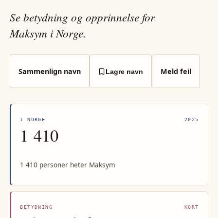
Se betydning og opprinnelse for
Maksym i Norge.
Sammenlign navn
Meld feil
Lagre navn
I NORGE
2025
1 410
1 410 personer heter Maksym
BETYDNING
KORT