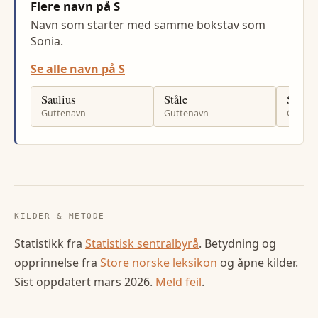
Flere navn på S
Navn som starter med samme bokstav som
Sonia.
Se alle navn på S
Saulius
Ståle
Samir
Guttenavn
Guttenavn
Gutten
KILDER & METODE
Statistikk fra
Statistisk sentralbyrå
. Betydning og
opprinnelse fra
Store norske leksikon
og åpne kilder.
Sist oppdatert
mars 2026
.
Meld feil
.