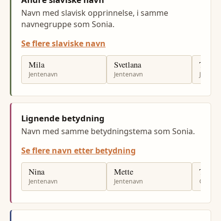
Navn med slavisk opprinnelse, i samme
navnegruppe som Sonia.
Se flere slaviske navn
Mila
Svetlana
Tatian
Jentenavn
Jentenavn
Jenten
Lignende betydning
Navn med samme betydningstema som Sonia.
Se flere navn etter betydning
Nina
Mette
Tomm
Jentenavn
Jentenavn
Gutten