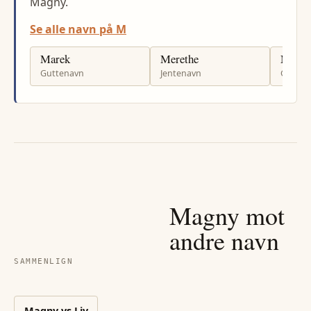
Magny.
Se alle navn på M
Marek
Merethe
Morga
Guttenavn
Jentenavn
Gutten
Magny
mot
andre navn
SAMMENLIGN
Magny
vs
Liv