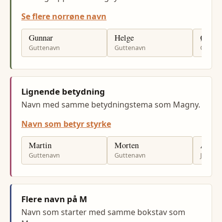
Se flere norrøne navn
Gunnar
Helge
Øyste
Guttenavn
Guttenavn
Gutten
Lignende betydning
Navn med samme betydningstema som Magny.
Navn som betyr styrke
Martin
Morten
Anna
Guttenavn
Guttenavn
Jenten
Flere navn på M
Navn som starter med samme bokstav som