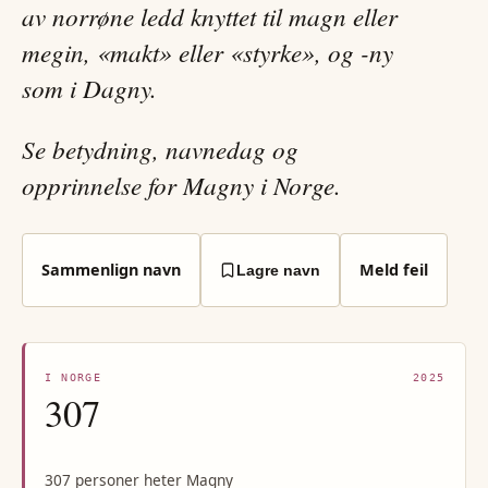
av norrøne ledd knyttet til magn eller
megin, «makt» eller «styrke», og -ny
som i Dagny.
Se betydning, navnedag og
opprinnelse for Magny i Norge.
Sammenlign navn
Meld feil
Lagre navn
I NORGE
2025
307
307 personer heter Magny