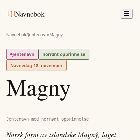
Navnebok
Navnebok
/
Jentenavn
/
Magny
Jentenavn
norrønt opprinnelse
Navnedag
18. november
Magny
Jentenavn med norrønt opprinnelse
Norsk form av islandske Magný, laget