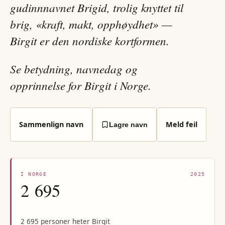
gudinnnavnet Brigid, trolig knyttet til
brig, «kraft, makt, opphøydhet» —
Birgit er den nordiske kortformen.
Se betydning, navnedag og
opprinnelse for Birgit i Norge.
Sammenlign navn
Meld feil
Lagre navn
I NORGE
2025
2 695
2 695 personer heter Birgit