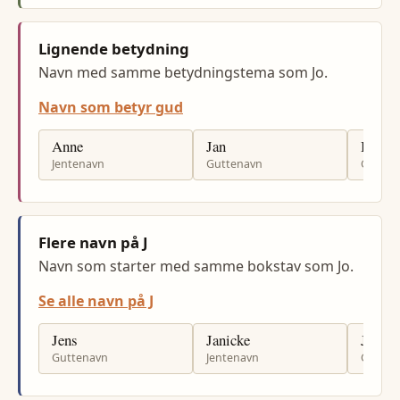
Lignende betydning
Navn med samme betydningstema som Jo.
Navn som betyr gud
Anne
Jan
Bjørn
Jentenavn
Guttenavn
Gutten
Flere navn på J
Navn som starter med samme bokstav som Jo.
Se alle navn på J
Jens
Janicke
Jack
Guttenavn
Jentenavn
Gutten