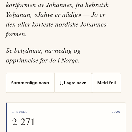
kortformen av Johannes, fra hebraisk
Yoḥanan, «Jahve er nådig» — Jo er
den aller korteste nordiske Johannes-
formen.
Se betydning, navnedag og
opprinnelse for Jo i Norge.
Sammenlign navn
Meld feil
Lagre navn
I NORGE
2025
2 271