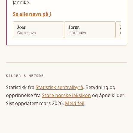
Jannike.
Se alle navn på J
Joar
Jorun
Jarand
Guttenavn
Jentenavn
Gutten
KILDER & METODE
Statistikk fra
Statistisk sentralbyrå
. Betydning og
opprinnelse fra
Store norske leksikon
og åpne kilder.
Sist oppdatert
mars 2026
.
Meld feil
.