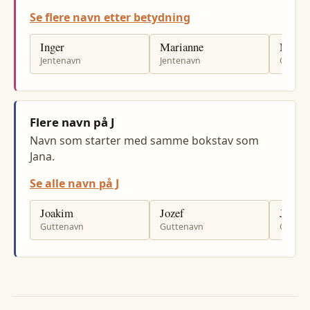
Se flere navn etter betydning
Inger
Marianne
Mariu
Jentenavn
Jentenavn
Gutten
Flere navn på J
Navn som starter med samme bokstav som
Jana.
Se alle navn på J
Joakim
Jozef
Josep
Guttenavn
Guttenavn
Gutten