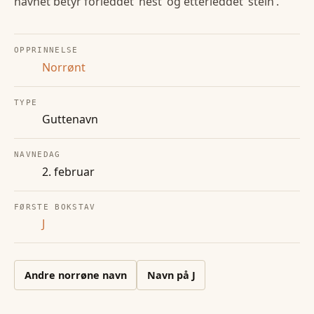
navnet betyr forleddet ‘hest’ og etterleddet ‘stein’.
OPPRINNELSE
Norrønt
TYPE
Guttenavn
NAVNEDAG
2. februar
FØRSTE BOKSTAV
J
Andre
norrøne
navn
Navn på
J