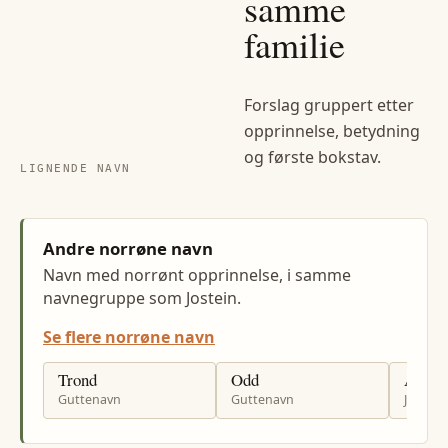
samme
familie
Forslag gruppert etter
opprinnelse, betydning
og første bokstav.
LIGNENDE NAVN
Andre norrøne navn
Navn med norrønt opprinnelse, i samme
navnegruppe som Jostein.
Se flere norrøne navn
Trond
Odd
Astrid
Guttenavn
Guttenavn
Jenten