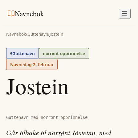
Navnebok
Navnebok
/
Guttenavn
/
Jostein
Guttenavn
norrønt opprinnelse
Navnedag
2. februar
Jostein
Guttenavn med norrønt opprinnelse
Går tilbake til norrønt Jósteinn, med