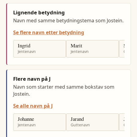
Lignende betydning
Navn med samme betydningstema som Jostein.
Se flere navn etter betydning
Ingrid
Marit
Svein
Jentenavn
Jentenavn
Gutten
Flere navn på J
Navn som starter med samme bokstav som
Jostein.
Se alle navn på J
Johanne
Jarand
Jøran
Jentenavn
Guttenavn
Gutten