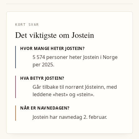
KORT SVAR
Det viktigste om
Jostein
HVOR MANGE HETER
JOSTEIN
?
5 574 personer heter Jostein i Norge
per 2025.
HVA BETYR
JOSTEIN
?
Går tilbake til norrønt Jósteinn, med
leddene «hest» og «stein».
NÅR ER NAVNEDAGEN?
Jostein har navnedag 2. februar.