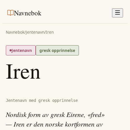
Navnebok
Navnebok
/
Jentenavn
/
Iren
Jentenavn
gresk opprinnelse
Iren
Jentenavn med gresk opprinnelse
Nordisk form av gresk Eirene, «fred»
— Iren er den norske kortformen av