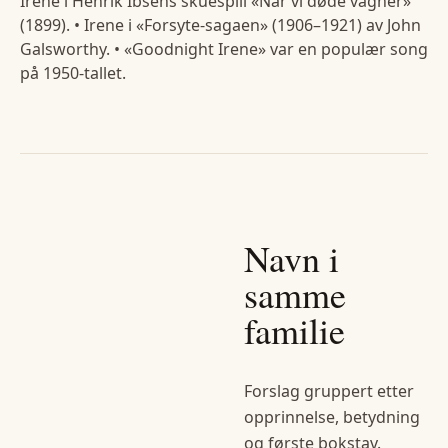
Irene i Henrik Ibsens skuespill «Når vi døde vågner»
(1899). • Irene i «Forsyte-sagaen» (1906–1921) av John
Galsworthy. • «Goodnight Irene» var en populær song
på 1950-tallet.
Navn i
samme
familie
Forslag gruppert etter
opprinnelse, betydning
og første bokstav.