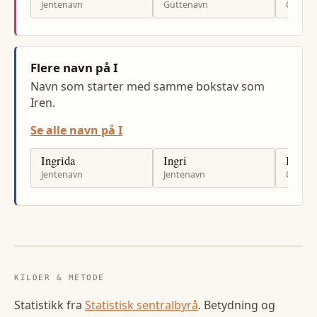
Jentenavn
Guttenavn
Gutten
Flere navn på I
Navn som starter med samme bokstav som
Iren.
Se alle navn på I
Ingrida
Ingri
Ian
Jentenavn
Jentenavn
Gutten
KILDER & METODE
Statistikk fra
Statistisk sentralbyrå
. Betydning og