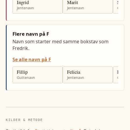
Ingrid
Marit
Svein
Jentenavn
Jentenavn
Gutten
Flere navn på F
Navn som starter med samme bokstav som
Fredrik.
Se alle navn på F
Fillip
Felicia
Filip
Guttenavn
Jentenavn
Gutten
KILDER & METODE