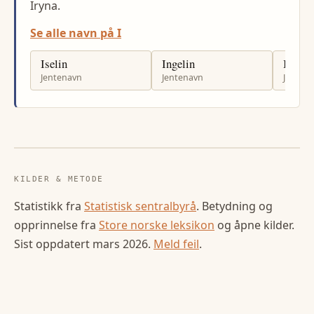
Iryna.
Se alle navn på I
Iselin
Ingelin
Izabel
Jentenavn
Jentenavn
Jenten
KILDER & METODE
Statistikk fra
Statistisk sentralbyrå
. Betydning og
opprinnelse fra
Store norske leksikon
og åpne kilder.
Sist oppdatert
mars 2026
.
Meld feil
.