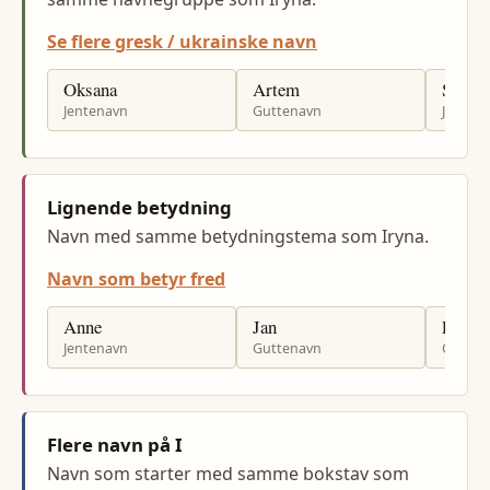
Se flere gresk / ukrainske navn
Oksana
Artem
Sofiia
Jentenavn
Guttenavn
Jenten
Lignende betydning
Navn med samme betydningstema som Iryna.
Navn som betyr fred
Anne
Jan
Per
Jentenavn
Guttenavn
Gutten
Flere navn på I
Navn som starter med samme bokstav som