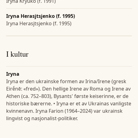
Iryna Kryuko (f. 1991)
Iryna Herasjtsjenko (f. 1995)
Iryna Herasjtsjenko (f. 1995)
I kultur
Iryna
Iryna er den ukrainske formen av Irina/Irene (gresk
Eirḗnē: «fred»). Den hellige Irene av Roma og Irene av
Athen (ca. 752–803), Bysants' første keiserinne, er de
historiske bærerne. • Iryna er et av Ukrainas vanligste
kvinnenavn. Iryna Farion (1964–2024) var ukrainsk
lingvist og nasjonalist-politiker.