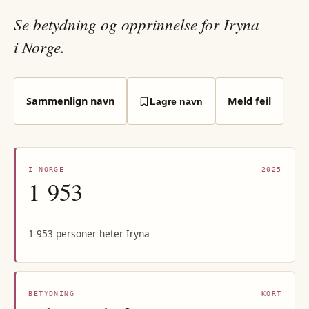
Se betydning og opprinnelse for Iryna
i Norge.
Sammenlign navn
Meld feil
Lagre navn
I NORGE
2025
1 953
1 953 personer heter Iryna
BETYDNING
KORT