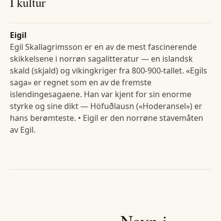
I kultur
Eigil
Egil Skallagrimsson er en av de mest fascinerende
skikkelsene i norrøn sagalitteratur — en islandsk
skald (skjald) og vikingkriger fra 800-900-tallet. «Egils
saga» er regnet som en av de fremste
islendingesagaene. Han var kjent for sin enorme
styrke og sine dikt — Höfuðlausn («Hoderansel») er
hans berømteste. • Eigil er den norrøne stavemåten
av Egil.
Navn i