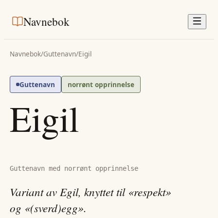
Navnebok
Navnebok
/
Guttenavn
/
Eigil
Guttenavn
norrønt opprinnelse
Eigil
Guttenavn med norrønt opprinnelse
Variant av Egil, knyttet til «respekt»
og «(sverd)egg».