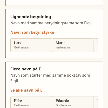
Lignende betydning
Navn med samme betydningstema som Eigil.
Navn som betyr styrke
Lars
Marit
Kari
Guttenavn
Jentenavn
Jenten
Flere navn på E
Navn som starter med samme bokstav som
Eigil.
Se alle navn på E
Ebbe
Eduardo
Emili
Guttenavn
Guttenavn
Jenten