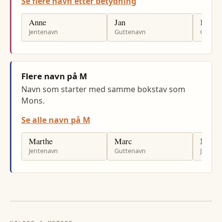
Se flere navn etter betydning
Anne
Jan
Kjell
Jentenavn
Guttenavn
Gutten
Flere navn på M
Navn som starter med samme bokstav som
Mons.
Se alle navn på M
Marthe
Marc
Maud
Jentenavn
Guttenavn
Jenten