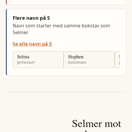
Flere navn på S
Navn som starter med samme bokstav som
Selmer.
Se alle navn på S
Selma
Stephen
Susan
Jentenavn
Guttenavn
Jenten
Selmer
mot