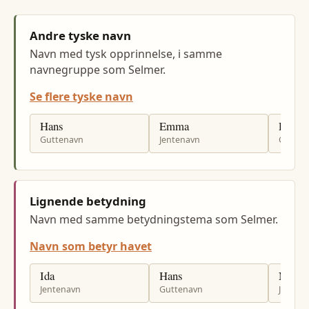
Andre tyske navn
Navn med tysk opprinnelse, i samme
navnegruppe som Selmer.
Se flere tyske navn
Hans
Emma
Richa
Guttenavn
Jentenavn
Gutten
Lignende betydning
Navn med samme betydningstema som Selmer.
Navn som betyr havet
Ida
Hans
Nina
Jentenavn
Guttenavn
Jenten