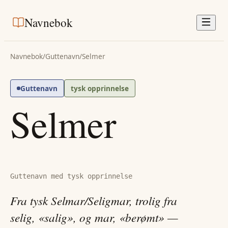
Navnebok
Navnebok
/
Guttenavn
/
Selmer
Guttenavn
tysk opprinnelse
Selmer
Guttenavn med tysk opprinnelse
Fra tysk Selmar/Seligmar, trolig fra
selig, «salig», og mar, «berømt» —