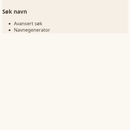
Søk navn
Avansert søk
Navnegenerator
Navn betydning
Sammenlign navn
Navn i fødselsår
Navnelister
Jentenavn
Guttenavn
Korte navn
Lange navn
Navn på bokstav